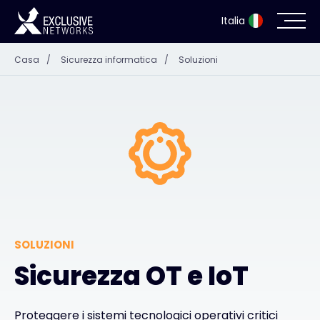
Italia
Casa
/
Sicurezza informatica
/
Soluzioni
Sicurezza informatica
Ecosistema
Risorse
Azienda
SOLUZIONI
Portale dei partner
Sicurezza OT e IoT
Accesso Exclusive Access
Proteggere i sistemi tecnologici operativi critici