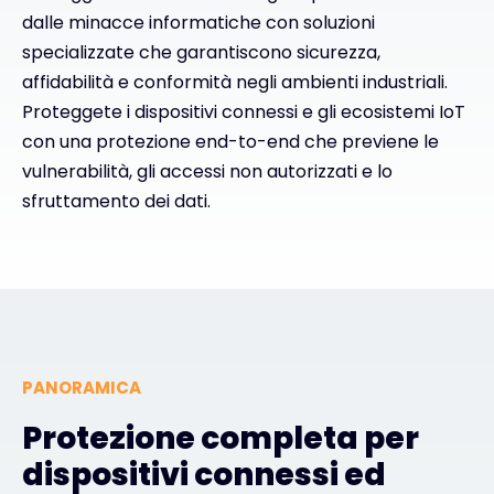
dalle minacce informatiche con soluzioni
Exclusive Access - Per saperne di più
specializzate che garantiscono sicurezza,
affidabilità e conformità negli ambienti industriali.
Proteggete i dispositivi connessi e gli ecosistemi IoT
Contatto
con una protezione end-to-end che previene le
vulnerabilità, gli accessi non autorizzati e lo
#weareexclusive
sfruttamento dei dati.
PANORAMICA
Protezione completa per
dispositivi connessi ed