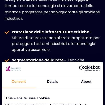
tempo reale e le tecnologie di rilevamento delle
minacce progettate per salvaguardare gli ambienti
industriali.
Protezione delle infrastrutture critiche -
Misure di sicurezza specializzate progettate per
proteggere i sistemi industriali e la tecnologia
operativa essenziale.
Segmentazione della rete -
Tecniche
avanzate di isolamento che impediscono il
movimento laterale delle minacce attraverso
le reti OT e IoT.
Consent
Details
About
Monitoraggio in tempo reale -
Sorveglianza
continua di dispositivi e sistemi interconnessi
This website uses cookies
per il rilevamento e la risposta immediata alle