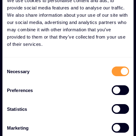
minacce.
We use cookies to personalise content and ads, to
provide social media features and to analyse our traffic.
Sicurezza dell'ecosistema IoT -
Protezione
We also share information about your use of our site with
completa per diversi dispositivi connessi in
our social media, advertising and analytics partners who
ambienti industriali e aziendali.
may combine it with other information that you’ve
provided to them or that they’ve collected from your use
Gestione sicura dei dispositivi -
Controlli
of their services.
solidi per la gestione e il mantenimento della
sicurezza di tutte le tecnologie operative e degli
C
endpoint IoT.
Necessary
o
Abilitazione alla trasformazione digitale:
n
framework di sicurezza che consentono alle
s
Preferences
e
organizzazioni di sfruttare in modo sicuro la
n
digitalizzazione industriale, riducendo al
t
Statistics
contempo i rischi.
S
e
Marketing
l