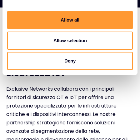
e
c
t
Allow all
i
PARTNER LEADER NELLE TECNOLOGIE OT E IOT
o
Partnership strategiche
n
Allow selection
con i fornitori per le
infrastrutture critiche e la
Deny
sicurezza IoT
Exclusive Networks collabora con i principali
fornitori di sicurezza OT e IoT per offrire una
protezione specializzata per le infrastrutture
critiche e i dispositivi interconnessi. Le nostre
partnership strategiche forniscono soluzioni
avanzate di segmentazione della rete,
monitoraggio e rilevamento delle minacce per gli