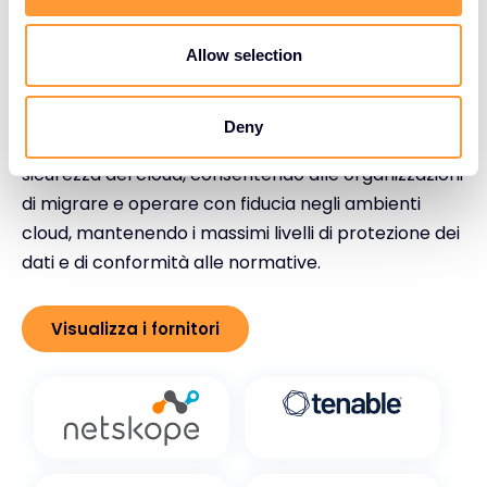
i
rilevamento delle minacce, la crittografia dei dati, la
o
n
gestione delle identità e il monitoraggio della
Allow selection
conformità. Queste relazioni di fiducia con i fornitori
ci permettono di offrire gli strumenti e le
Deny
competenze migliori della categoria in materia di
sicurezza del cloud, consentendo alle organizzazioni
di migrare e operare con fiducia negli ambienti
cloud, mantenendo i massimi livelli di protezione dei
dati e di conformità alle normative.
Visualizza i fornitori