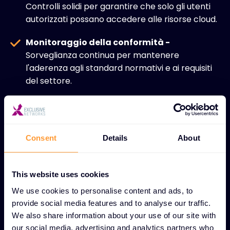
Controlli solidi per garantire che solo gli utenti
autorizzati possano accedere alle risorse cloud.
Monitoraggio della conformità -
Sorveglianza continua per mantenere
l'aderenza agli standard normativi e ai requisiti
del settore.
Architettura cloud sicura -
Guida esperta
sull'implementazione delle best practice per la
progettazione della sicurezza del cloud.
Consent
Details
About
Postura di sicurezza migliorata -
Approccio
completo che rafforza la cybersecurity
This website uses cookies
complessiva negli ambienti cloud-centrici.
We use cookies to personalise content and ads, to
provide social media features and to analyse our traffic.
We also share information about your use of our site with
our social media, advertising and analytics partners who