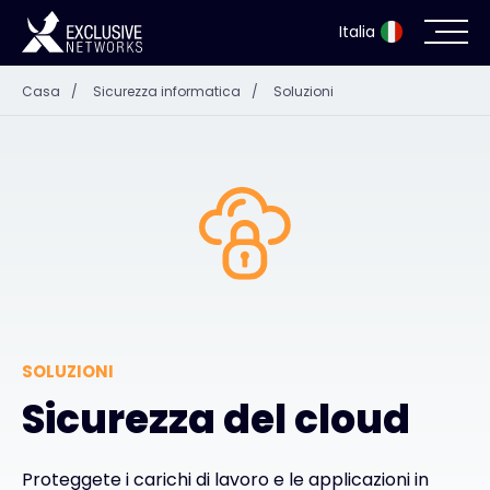
Italia
Casa
/
Sicurezza informatica
/
Soluzioni
Sicurezza informatica
Ecosistema
Risorse
Azienda
SOLUZIONI
Portale dei partner
Sicurezza del cloud
Accesso Exclusive Access
Proteggete i carichi di lavoro e le applicazioni in