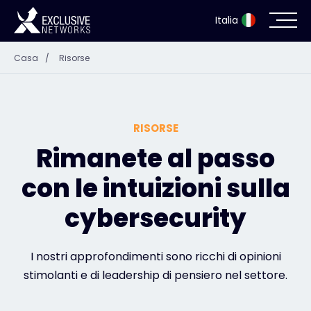
Italia
Casa
/
Risorse
Sicurezza informatica
Ecosistema
RISORSE
Risorse
Rimanete al passo
con le intuizioni sulla
Azienda
cybersecurity
Portale dei partner
I nostri approfondimenti sono ricchi di opinioni
stimolanti e di leadership di pensiero nel settore.
Accesso Exclusive Access