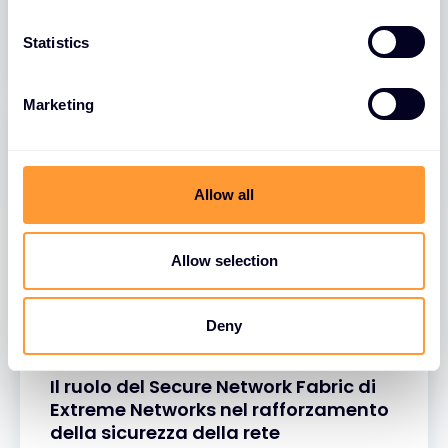
n
31 MAR 2025
t
Statistics
S
e
Marketing
l
e
c
t
Allow all
i
o
n
Allow selection
Deny
BLOG
Il ruolo del Secure Network Fabric di
Extreme Networks nel rafforzamento
della sicurezza della rete