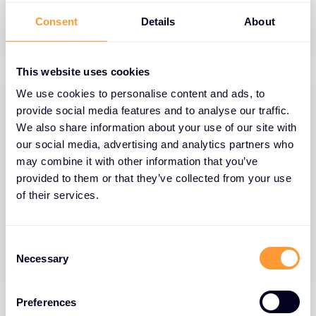
31 MAR 2025
Consent
Details
About
This website uses cookies
We use cookies to personalise content and ads, to
provide social media features and to analyse our traffic.
We also share information about your use of our site with
our social media, advertising and analytics partners who
may combine it with other information that you’ve
provided to them or that they’ve collected from your use
of their services.
C
BLOG
Necessary
o
Parte 1: Come l'AI sta rivoluzionando
n
la sicurezza: L'approccio di F5 e
s
l'impatto sul settore
Preferences
e