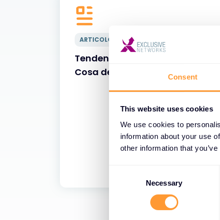
ARTICOLO
Tendenze degli incidenti informa
Cosa devono sapere le aziende
Consent
This website uses cookies
We use cookies to personalis
information about your use of
other information that you’ve
C
o
Necessary
n
s
e