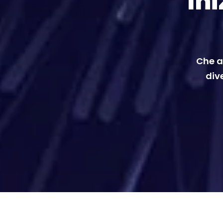
Ini
Che a
dive