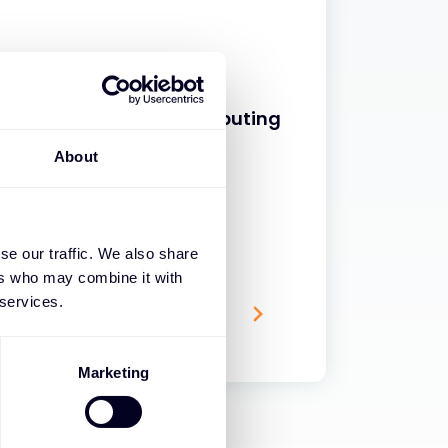
la sicurezza del cloud computing
About
se our traffic. We also share
ers who may combine it with
 services.
Marketing