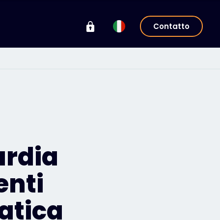
Contatto
ardia
enti
atica