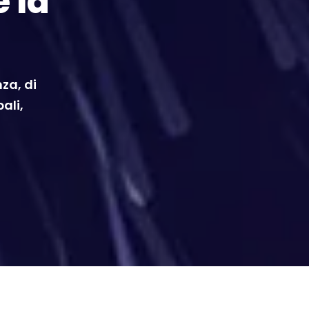
e la
za, di
bali,