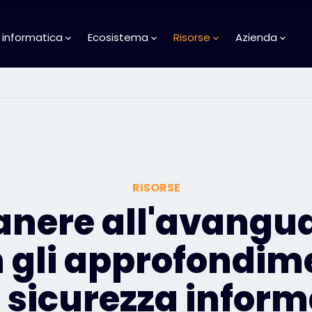
 informatica
Ecosistema
Risorse
Azienda
RISORSE
nere all'avangu
 gli approfondim
a sicurezza inform