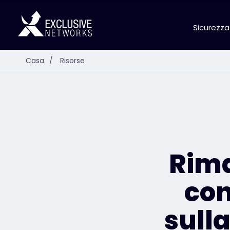
Sicurezza
Casa
/
Risorse
Rima
con
sull