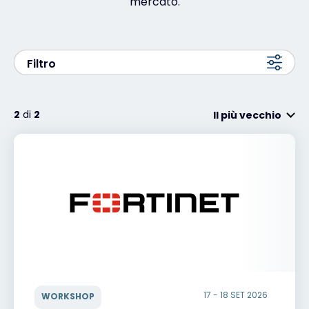
mercato.
Exclusive Access - Per saperne di più
Filtro
Contatto
2
di
2
Il più vecchio
#weareexclusive
17 - 18 SET 2026
WORKSHOP