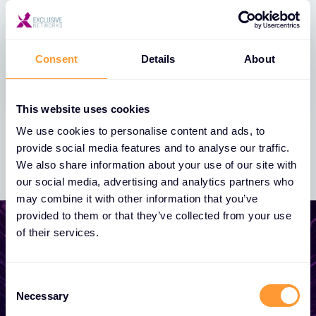
l’innovazione. Un’esperienza immersiva tra
talk, demo e networking per costruire
insieme il futuro della cybersecurity.
Consent
Details
About
This website uses cookies
We use cookies to personalise content and ads, to
provide social media features and to analyse our traffic.
We also share information about your use of our site with
our social media, advertising and analytics partners who
may combine it with other information that you’ve
provided to them or that they’ve collected from your use
of their services.
Iniziate a far crescere la
C
Necessary
o
vostra attività
n