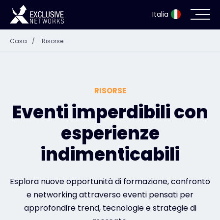
Italia
Casa
/
Risorse
Sicurezza informatica
Ecosistema
RISORSE
Risorse
Eventi imperdibili con
esperienze
Azienda
indimenticabili
Portale dei partner
Esplora nuove opportunità di formazione, confronto
e networking attraverso eventi pensati per
approfondire trend, tecnologie e strategie di
Accesso Exclusive Access