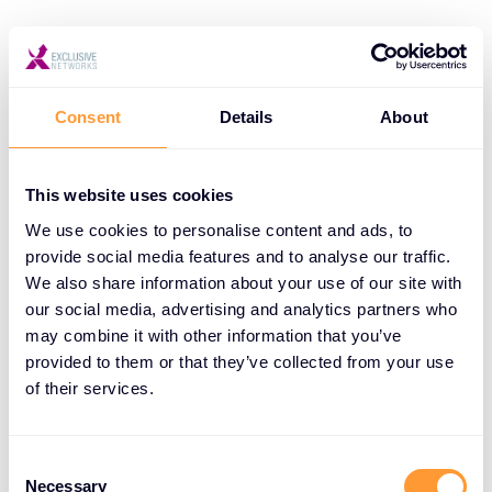
Per maggiori informazioni sull’offerta formativa di
Exclusive Networks:
https://training.exclusive-
networks.com/it-IT/
Consent
Details
About
Exclusive Networks
This website uses cookies
Exclusive Networks (Euronext Paris: EXN) è uno
We use cookies to personalise content and ads, to
specialista globale della sicurezza informatica che
provide social media features and to analyse our traffic.
fornisce a partner e clienti finali una combinazione
We also share information about your use of our site with
unica di servizi e prodotti attraverso comprovate
our social media, advertising and analytics partners who
strategie di canale, sfruttando il know-how tecnico
may combine it with other information that you’ve
dei nostri team. Con uffici in oltre 45 paesi e la
provided to them or that they’ve collected from your use
capacità di servire clienti in oltre 170 paesi,
of their services.
Exclusive Networks combina la prospettiva di una
realtà indipendente locale con le dimensioni e la
C
capacità di fornitura di una singola organizzazione
Necessary
o