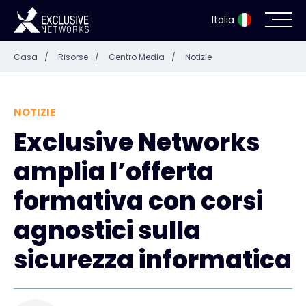
Italia
Casa
/
Risorse
/
Centro Media
/
Notizie
Sicurezza informatica
Ecosistema
NOTIZIE
Exclusive Networks
Risorse
amplia l’offerta
Azienda
formativa con corsi
agnostici sulla
sicurezza informatica
Portale dei partner
Accesso Exclusive Access