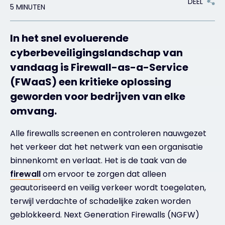
DEEL
5 MINUTEN
Exclusive Access - Meer informatie
In het snel evoluerende
cyberbeveiligingslandschap van
Neem contact op met
vandaag is Firewall-as-a-Service
(FWaaS) een kritieke oplossing
#weareexclusive
geworden voor bedrijven van elke
omvang.
Alle firewalls screenen en controleren nauwgezet
het verkeer dat het netwerk van een organisatie
binnenkomt en verlaat. Het is de taak van de
firewall
om ervoor te zorgen dat alleen
geautoriseerd en veilig verkeer wordt toegelaten,
terwijl verdachte of schadelijke zaken worden
geblokkeerd. Next Generation Firewalls (NGFW)