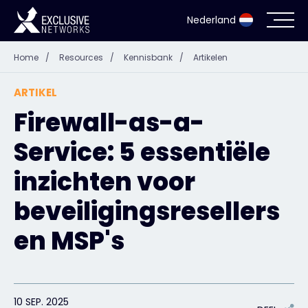
Nederland
Home
/
Resources
/
Kennisbank
/
Artikelen
Cyberbeveiliging
ARTIKEL
Ecosysteem
Firewall-as-a-
Service: 5 essentiële
Resources
inzichten voor
Bedrijf
beveiligingsresellers
en MSP's
Partner Portal
Exclusive Access Inloggen
10 SEP. 2025