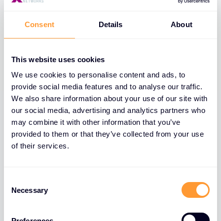
FWaaS geeft MSP's de flexibiliteit om hun diensten
dienovereenkomstig te schalen.
Consent
Details
About
5. Navigeren door het
concurrerende landschap
This website uses cookies
We use cookies to personalise content and ads, to
provide social media features and to analyse our traffic.
De markt voor FWaaS wordt steeds
We also share information about your use of our site with
concurrerender, met een groeiend aantal
our social media, advertising and analytics partners who
leveranciers die vergelijkbare diensten aanbieden.
may combine it with other information that you’ve
Voor resellers en MSP's is het belangrijk om zich te
provided to them or that they’ve collected from your use
onderscheiden in deze drukke markt.
of their services.
Samenwerken met toonaangevende FWaaS-
aanbieders, waardetoevoegende diensten
C
aanbieden zoals 24/7 monitoring en ondersteuning,
Necessary
o
of FWaaS bundelen met andere
n
beveiligingsoplossingen om een uitgebreid en op
s
Preferences