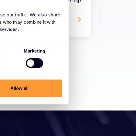
 10 seconden!
zou zijn
se our traffic. We also share
17 APR. 2024
ers who may combine it with
 services.
Marketing
Allow all