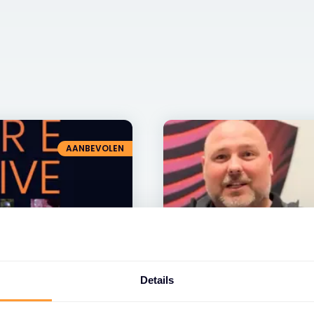
AANBEVOLEN
Details
VIDEO
sen
Omschrijf onze same