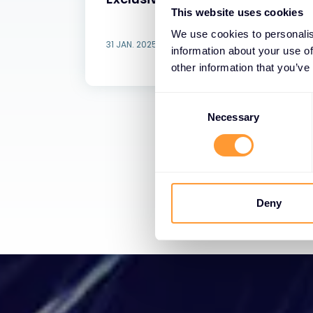
This website uses cookies
We use cookies to personalis
31 JAN. 2025
information about your use of
other information that you’ve
C
o
Necessary
n
s
e
n
t
Deny
S
e
l
e
c
t