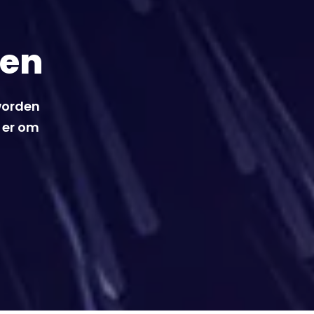
ien
 worden
n er om