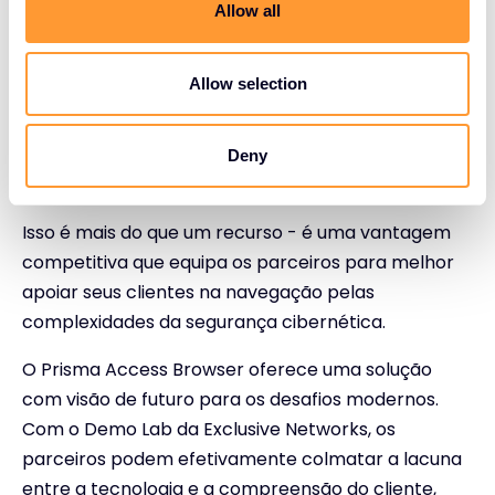
t
Allow all
fornecer demonstrações interativas e reais
i
para clientes potenciais e clientes.
o
Criação de confiança:
Ao demonstrar a
n
Allow selection
plataforma ao vivo, os parceiros podem
mostrar o seu valor em tempo real, incutindo
Deny
confiança nos potenciais compradores.
Isso é mais do que um recurso - é uma vantagem
competitiva que equipa os parceiros para melhor
apoiar seus clientes na navegação pelas
complexidades da segurança cibernética.
O Prisma Access Browser oferece uma solução
com visão de futuro para os desafios modernos.
Com o Demo Lab da Exclusive Networks, os
parceiros podem efetivamente colmatar a lacuna
entre a tecnologia e a compreensão do cliente,