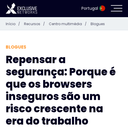
Portugal
Início
/
Recursos
/
Centro multimédia
/
Blogues
Cibersegurança
Ecossistema
BLOGUES
Repensar a
Recursos
segurança: Porque é
Empresa
que os browsers
inseguros são um
risco crescente na
Portal de parceiros
era do trabalho
Contacto