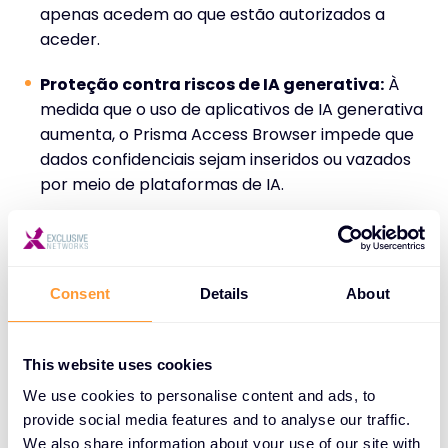
apenas acedem ao que estão autorizados a
aceder.
Proteção contra riscos de IA generativa:
À
medida que o uso de aplicativos de IA generativa
aumenta, o Prisma Access Browser impede que
dados confidenciais sejam inseridos ou vazados
por meio de plataformas de IA.
Esta combinação torna o Prisma Access Browser
não apenas uma ferramenta de segurança, mas
Consent
Details
About
uma camada fundamental em qualquer estratégia
moderna de cibersegurança.
This website uses cookies
Capacitar os parceiros com o Exclusive
We use cookies to personalise content and ads, to
Networks Demo Lab
provide social media features and to analyse our traffic.
We also share information about your use of our site with