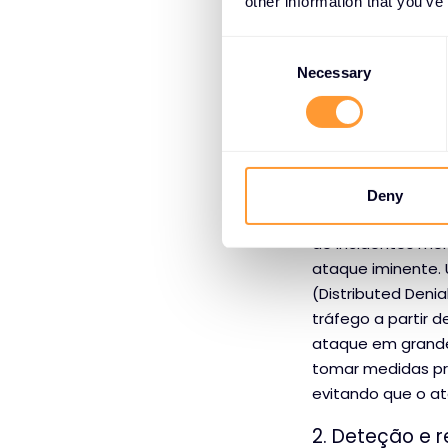
other information that you’ve
1. Análise pr
C
o
Necessary
Uma das formas ma
n
análise preditiva
s
ataques anteriores
e
prever futuras vi
n
Por exemplo, os m
t
Deny
S
para reconhecer 
e
de incidentes me
l
ataque iminente. 
e
(Distributed Deni
c
tráfego a partir 
t
ataque em grande
i
tomar medidas pr
o
evitando que o at
n
2. Deteção e