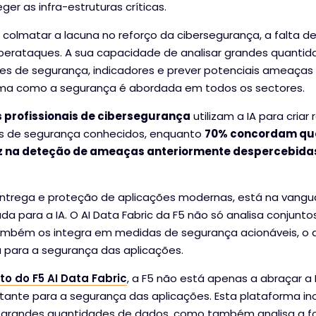
er as infra-estruturas críticas.
a colmatar a lacuna no reforço da cibersegurança, a falta 
berataques. A sua capacidade de analisar grandes quantid
es de segurança, indicadores e prever potenciais ameaças
orma como a segurança é abordada em todos os sectores.
 profissionais de cibersegurança
utilizam a IA para criar
s de segurança conhecidos, enquanto
70% concordam que
z na deteção de ameaças anteriormente despercebida
 entrega e proteção de aplicações modernas, está na vang
da para a IA. O AI Data Fabric da F5 não só analisa conjunt
mbém os integra em medidas de segurança acionáveis, o 
 para a segurança das aplicações.
o do F5 AI Data Fabric
, a F5 não está apenas a abraçar a 
tante para a segurança das aplicações. Esta plataforma in
r grandes quantidades de dados, como também analisa a 