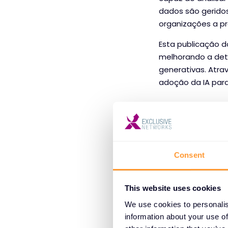
dados são geridos
organizações a pr
Esta publicação d
melhorando a det
generativas. Atra
adoção da IA para
Tendências
À medida que os d
Consent
defesa proactiva.
organizações ref
This website uses cookies
esforços que a F5
We use cookies to personalis
Abaixo estão alg
information about your use of
de segurança ci