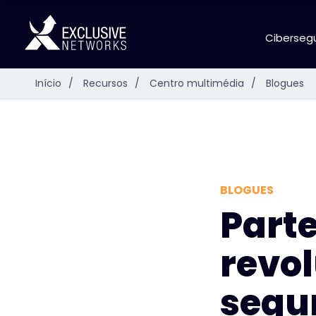
Ciberseg
Início
/
Recursos
/
Centro multimédia
/
Blogues
BLOGUES
Parte
revo
segu