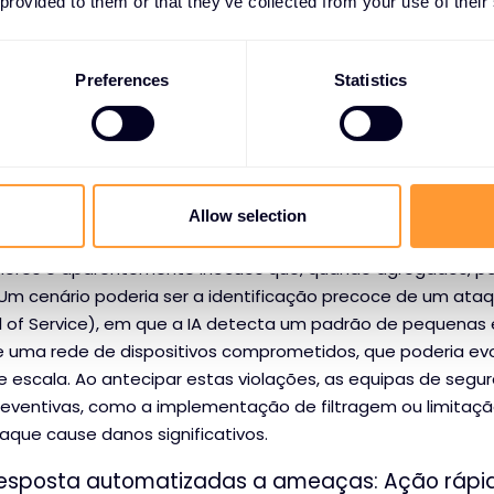
 provided to them or that they’ve collected from your use of their
editiva: Antecipando ameaças de forma proativa
Preferences
Statistics
is poderosas de a IA estar a melhorar a cibersegurança é
. Os algoritmos de IA podem analisar grandes quantidades
 e da atividade atual da rede para identificar potenciais v
olações da segurança antes de estas ocorrerem.
odelos preditivos alimentados por IA podem analisar
padrõ
Allow selection
picos de atividade invulgares
, ou mesmo detetar um pa
nores e aparentemente inócuos que, quando agregados, po
Um cenário poderia ser a identificação precoce de um ata
al of Service), em que a IA detecta um padrão de pequenas
de uma rede de dispositivos comprometidos, que poderia evo
 escala. Ao antecipar estas violações, as equipas de seg
eventivas, como a implementação de filtragem ou limitaçã
aque cause danos significativos.
 resposta automatizadas a ameaças: Ação ráp