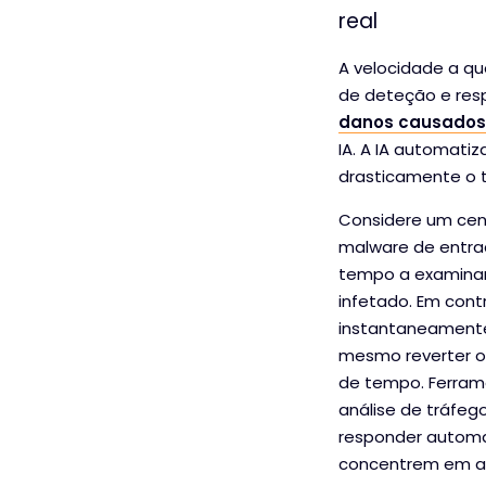
real
A velocidade a qu
de deteção e re
danos causados
IA. A IA automati
drasticamente o 
Considere um cen
malware de entrad
tempo a examinar 
infetado. Em cont
instantaneamente 
mesmo reverter o 
de tempo. Ferram
análise de tráfego
responder automa
concentrem em ac