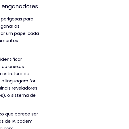
s enganadores
perigosas para
nganar os
nhar um papel cada
tamentos
dentificar
s ou anexos
a estrutura de
 a linguagem for
sinais reveladores
s), o sistema de
o que parece ser
mas de IA podem
-a com