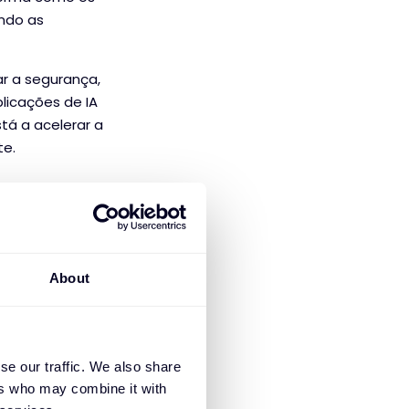
ando as
ar a segurança,
licações de IA
tá a acelerar a
te.
redes
 está a liderar a
About
te que as
emergentes -
çadas.
se our traffic. We also share
ldam os setores
ers who may combine it with