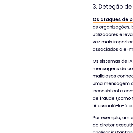
3. Deteção de
Os ataques de p
as organizações,
utilizadores e le
vez mais importa
associados a e-mai
Os sistemas de IA
mensagens de cor
maliciosos conhec
uma mensagem de c
inconsistente com 
de fraude (como 
IA assinalá-lo-á 
Por exemplo, um 
do diretor execut
analisar instant