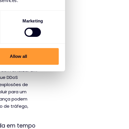
 services.
Marketing
 através da
 de dados de
ulnerabilidades e
es de tráfego
Allow all
drão crescente
dem sinalizar um
que DDoS
 explosões de
luir para um
urança podem
o de tráfego,
ida em tempo