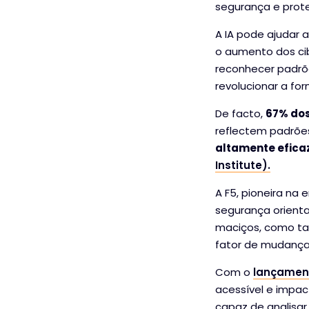
segurança e proteg
A IA pode ajudar 
o aumento dos ci
reconhecer padrõ
revolucionar a f
De facto,
67% dos
reflectem padrõe
altamente efica
Institute).
A F5, pioneira na
segurança orienta
maciços, como ta
fator de mudança
Com o
lançament
acessível e impac
capaz de analisa