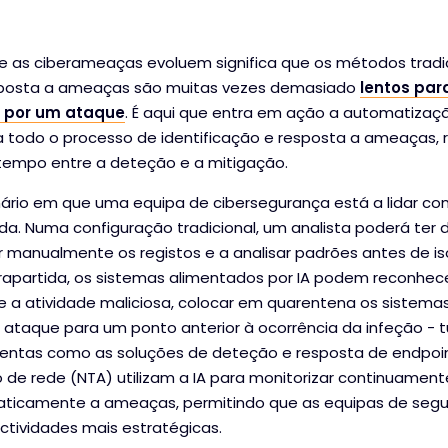
e as ciberameaças evoluem significa que os métodos tradi
sposta a ameaças são muitas vezes demasiado
lentos par
 por um ataque
. É aqui que entra em ação a automatizaç
za todo o processo de identificação e resposta a ameaças, 
tempo entre a deteção e a mitigação.
ário em que uma equipa de cibersegurança está a lidar c
a. Numa configuração tradicional, um analista poderá ter 
manualmente os registos e a analisar padrões antes de is
rapartida, os sistemas alimentados por IA podem reconhec
a atividade maliciosa, colocar em quarentena os sistemas
ataque para um ponto anterior à ocorrência da infeção - 
entas como as soluções de deteção e resposta de endpoin
 de rede (NTA) utilizam a IA para monitorizar continuamente
ticamente a ameaças, permitindo que as equipas de segu
tividades mais estratégicas.