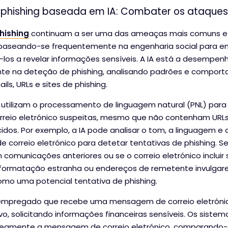
 phishing baseada em IA: Combater os ataque
hishing
continuam a ser uma das ameaças mais comuns e 
 baseando-se frequentemente na engenharia social para e
vá-los a revelar informações sensíveis. A IA está a desempe
nte na deteção de phishing, analisando padrões e compor
ls, URLs e sites de phishing.
 utilizam o processamento de linguagem natural (PNL) para i
reio eletrónico suspeitas, mesmo que não contenham URL
idos. Por exemplo, a IA pode analisar o tom, a linguagem e 
orreio eletrónico para detetar tentativas de phishing. Se
comunicações anteriores ou se o correio eletrónico incluir 
formatação estranha ou endereços de remetente invulgare
como uma potencial tentativa de phishing.
empregado que recebe uma mensagem de correio eletrónic
ivo, solicitando informações financeiras sensíveis. Os siste
aneamente a mensagem de correio eletrónico, comparando