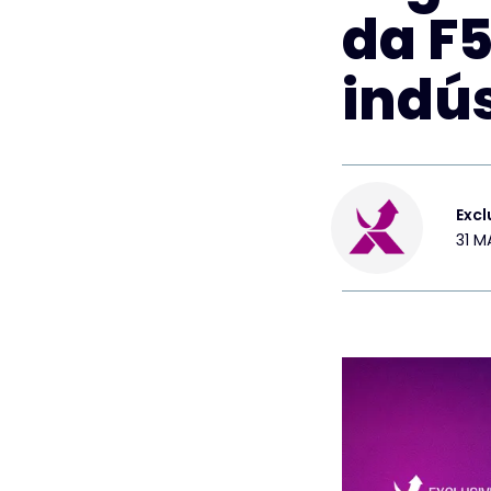
da F5
indús
Excl
31 M