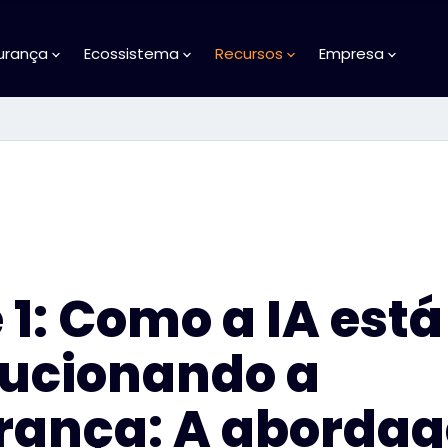
urança
Ecossistema
Recursos
Empresa
 1: Como a IA está
lucionando a
rança: A aborda