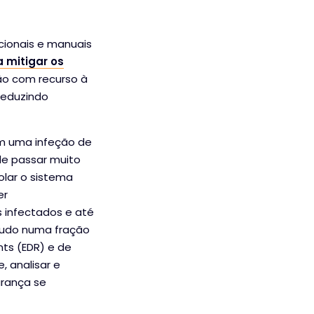
cionais e manuais
a mitigar os
ão com recurso à
reduzindo
om uma infeção de
de passar muito
olar o sistema
er
 infectados e até
tudo numa fração
ts (EDR) e de
, analisar e
rança se