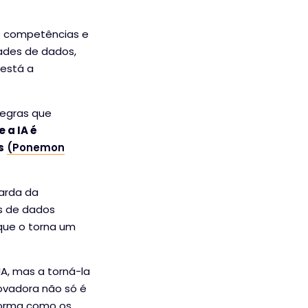
de competências e
ades de dados,
 está a
 regras que
 a IA é
s
(Ponemon
uarda da
os de dados
que o torna um
IA, mas a torná-la
ovadora não só é
forma como os