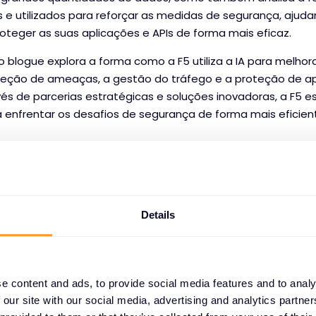
 e utilizados para reforçar as medidas de segurança, ajud
oteger as suas aplicações e APIs de forma mais eficaz.
o blogue explora a forma como a F5 utiliza a IA para melhor
eção de ameaças, a gestão do tráfego e a proteção de ap
vés de parcerias estratégicas e soluções inovadoras, a F5 es
 enfrentar os desafios de segurança de forma mais eficien
 de IA em segurança cibernética e 
esafios da cibersegurança se tornam mais sofisticados, a IA
Details
 Desde a análise preditiva à deteção de phishing, a IA permi
orcem as defesas e se mantenham à frente das ameaças 
 está a impulsionar ativamente com as suas soluções avan
e content and ads, to provide social media features and to analy
umas das tendências de IA mais significativas que mo
 our site with our social media, advertising and analytics partn
bernética e de rede atualmente.