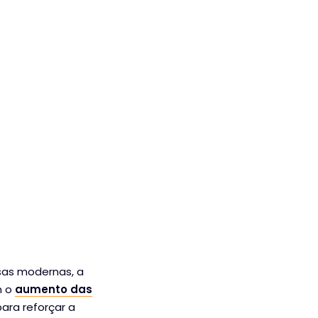
sas modernas, a
m o
aumento das
 para reforçar a