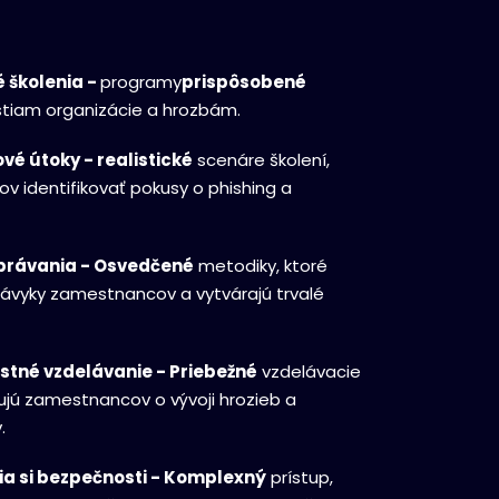
 školenia -
programy
prispôsobené
stiam organizácie a hrozbám.
é útoky - realistické
scenáre školení,
v identifikovať pokusy o phishing a
správania - Osvedčené
metodiky, ktoré
vyky zamestnancov a vytvárajú trvalé
stné vzdelávanie - Priebežné
vzdelávacie
ujú zamestnancov o vývoji hrozieb a
.
a si bezpečnosti - Komplexný
prístup,