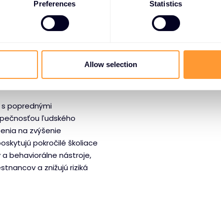
Preferences
Statistics
vá s
dským
Allow selection
e s poprednými
zpečnosťou ľudského
enia na zvýšenie
skytujú pokročilé školiace
a behaviorálne nástroje,
nancov a znižujú riziká