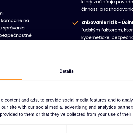
ktorý začleňuje povedo
činnosti a rozhodovania
mi
, kampane na
Znižovanie rizík - Úči
u správania,
ľudským faktorom, ktor
 bezpečnostné
kybernetickej bezpečno
nia podporujú
tredníctvom
tňovania
Details
e content and ads, to provide social media features and to analy
 our site with our social media, advertising and analytics partn
 provided to them or that they’ve collected from your use of their
ČNOSŤ ĽUDSKÉHO