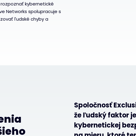
 rozpoznať kybernetické
ive Networks spolupracuje s
zovať ľudské chyby a
Spoločnosť Exclus
že ľudský faktor 
enia
kybernetickej bez
šieho
na mieru, ktoré ten