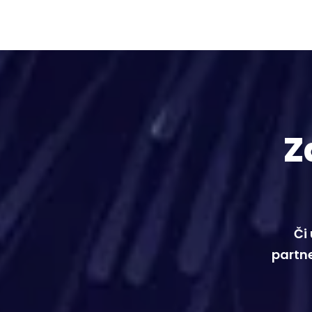
Z
Či
partne