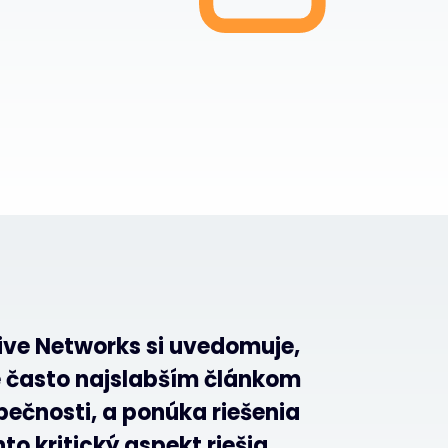
ive Networks si uvedomuje,
je často najslabším článkom
pečnosti, a ponúka riešenia
to kritický aspekt riešia.