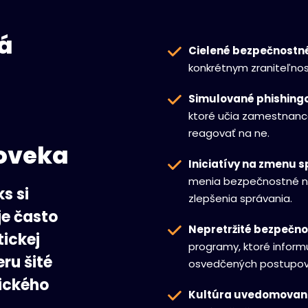
á
Cielené bezpečnostné
konkrétnym zraniteľno
Simulované phishingov
ktoré učia zamestnanco
reagovať na ne.
loveka
Iniciatívy na zmenu 
menia bezpečnostné ná
s si
zlepšenia správania.
je často
Nepretržité bezpečno
ickej
programy, ktoré inform
ru šité
osvedčených postupov
tického
Kultúra uvedomovani