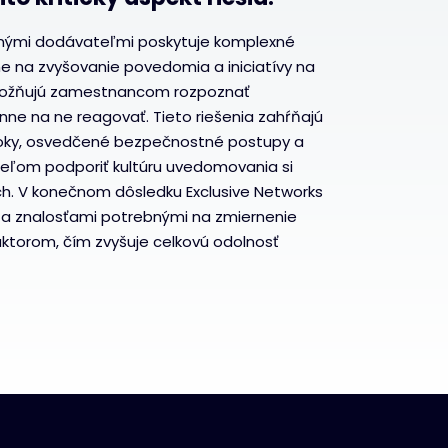
dnými dodávateľmi poskytuje komplexné
e na zvyšovanie povedomia a iniciatívy na
možňujú zamestnancom rozpoznať
ne na ne reagovať. Tieto riešenia zahŕňajú
toky, osvedčené bezpečnostné postupy a
cieľom podporiť kultúru uvedomovania si
ch. V konečnom dôsledku Exclusive Networks
 a znalosťami potrebnými na zmiernenie
aktorom, čím zvyšuje celkovú odolnosť