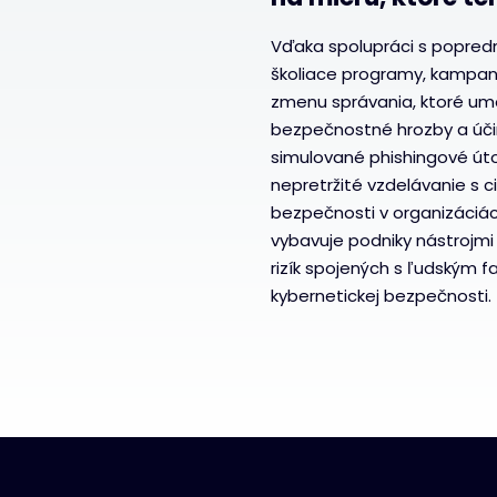
Vďaka spolupráci s popre
školiace programy, kampan
zmenu správania, ktoré u
bezpečnostné hrozby a účin
simulované phishingové ú
nepretržité vzdelávanie s 
bezpečnosti v organizáciá
vybavuje podniky nástrojmi
rizík spojených s ľudským f
kybernetickej bezpečnosti.