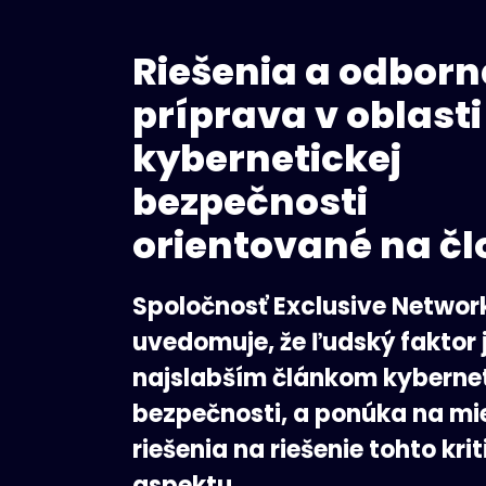
Riešenia a odborn
príprava v oblasti
kybernetickej
bezpečnosti
orientované na č
Spoločnosť Exclusive Network
uvedomuje, že ľudský faktor 
najslabším článkom kybernet
bezpečnosti, a ponúka na mie
riešenia na riešenie tohto kri
aspektu.