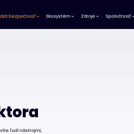
ická bezpečnosť
Ekosystém
Zdroje
Spoločnosť
ktora
víte ľudí nástrojmi,