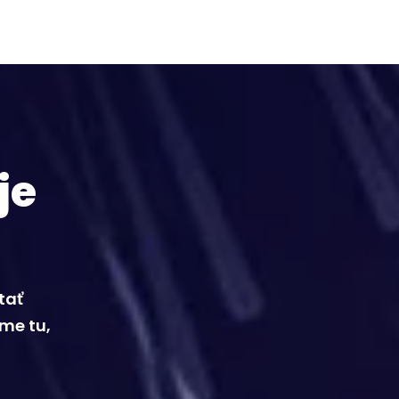
je
tať
sme tu,