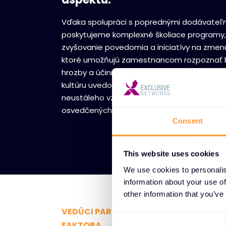
Vďaka spolupráci s poprednými dodávateľ
poskytujeme komplexné školiace programy
zvyšovanie povedomia a iniciatívy na zmen
ktoré umožňujú zamestnancom rozpoznať
hrozby a účinne na ne reagovať. Naše rieše
kultúru uvedomovania si bezpečnosti pros
neustáleho vzdelávania a praktického upla
osvedčených bezpečnostných postupov.
Consent
This website uses cookies
We use cookies to personalis
information about your use of
other information that you’ve
VEDÚCI PARTNERI TECHNOLÓGIÍ BEZPE
C
FAKTORA