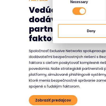
o
Necessary
Vedúce partnerst
n
s
dodávateľmi pre
e
n
partnerstvá s ľu
t
Deny
faktorom
S
e
l
Spoločnosť Exclusive Networks spolupracuj
e
dodávateľmi bezpečnostných riešení s Be
c
faktora s cieľom poskytovať komplexné rieš
t
povedomia. Naše strategické partnerstvá po
i
platformy, simulované phishingové systémy 
o
ktoré menia bezpečnostné správanie zamest
n
spojené s ľudským faktorom.
Zobraziť predajcov