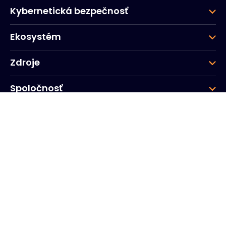
Kybernetická bezpečnosť
Ekosystém
Zdroje
Spoločnosť
Skupina
Firemné ústredie
20, Quai du Point du Jour
Arcs de Seine
Boulogne
Billancourt