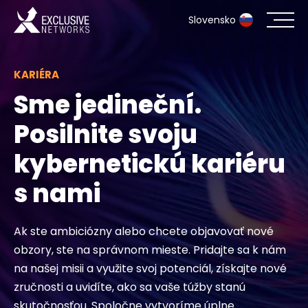
Slovensko
KARIÉRA
Kybernetická bezpečnosť
Sme jedineční.
Ekosystém
Posilnite svoju
Zdroje
kybernetickú kariéru
Spoločnosť
s nami
Ak ste ambiciózny alebo chcete objavovať nové
obzory, ste na správnom mieste. Pridajte sa k nám
Kontakt
na našej misii a využite svoj potenciál, získajte nové
zručnosti a uvidíte, ako sa vaše túžby stanú
#weareexclusive
skutočnosťou. Spoločne vytvoríme úplne