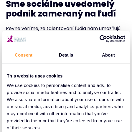
Sme sociálne uvedomelý
podnik zameraný na ľudí
Pevne veríme, že talentovaní ľudia nám umožňujú
naďalej inovovať a rásť. Sme odhodlaní podporovať,
prijímať, povzbudzovať a zachovávať kultúru, ktorá
víta a oslavuje rozmanitosť.
Consent
Details
About
Rozmanitosť, rovnosť a inklúzia sú pre nás
základnými faktormi úspechu. Ako globálna
This website uses cookies
spoločnosť považujeme hodnoty DE&I za kľúčovú
We use cookies to personalise content and ads, to
súčasť nášho dlhodobého obchodného úspechu a
provide social media features and to analyse our traffic.
za dôležité prvky našej spoločenskej zodpovednosti.
We also share information about your use of our site with
Pozrite si našu politiku DE&I.
our social media, advertising and analytics partners who
may combine it with other information that you’ve
provided to them or that they’ve collected from your use
Pozrite si našu politiku DEI
of their services.