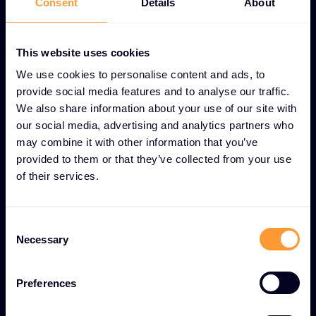
Consent
Details
About
Nástroje na spoluprácu
This website uses cookies
XOD obsahuje nástroje na spoluprácu, ktoré
We use cookies to personalise content and ads, to
zlepšujú tímovú komunikáciu a produktivitu,
provide social media features and to analyse our traffic.
uľahčujú prácu na diaľku, zefektívňujú riadenie
We also share information about your use of our site with
projektov a spoluprácu v reálnom čase.
our social media, advertising and analytics partners who
may combine it with other information that you’ve
Rozhrania API a integrácie
provided to them or that they’ve collected from your use
of their services.
XOD podporuje rozsiahle možnosti API, ktoré
umožňujú bezproblémovú integráciu s inými
službami a aplikáciami a umožňujú podnikom
C
prispôsobiť cloudové riešenia špecifickým
Necessary
o
prevádzkovým potrebám a vylepšeným
n
s
pracovným postupom.
Preferences
e
n