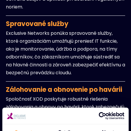
noriem.
Spravované služby
Exclusive Networks ponúka spravované služby,
ktoré organizáciám umožňujú preniesť IT funkcie,
ako je monitorovanie, údržba a podpora, na tímy
odborníkov, čo zákazníkom umožňuje sústrediť sa
na hlavné činnosti a zároveň zabezpečiť efektívnu a
bezpečnú prevádzku cloudu.
Zálohovanie a obnovenie po havárii
Spoločnosť XOD poskytuje robustné riešenia
zálohovania a obnovy po havárii, ktoré zabezpečujú
kontinuitu podnikania tým, že chránia dôležité údaje
pred stratou a umožňujú rýchlu obnovu po
poruchách.