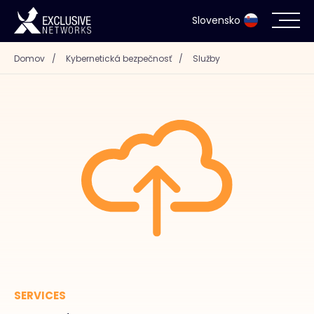
Slovensko
Domov
/
Kybernetická bezpečnosť
/
Služby
Kybernetická bezpečnosť
Ekosystém
Zdroje
Spoločnosť
Kontakt
SERVICES
#weareexclusive