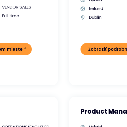
VENDOR SALES
Ireland
Full time
Dublin
nom mieste
Zobraziť podrob
Product Mana
OPERATIONS/FACILITIES
Hybrid