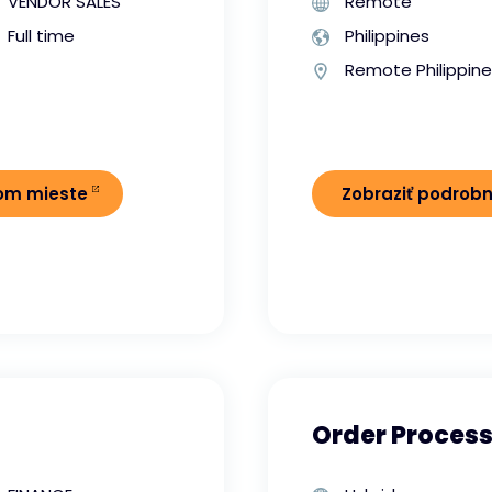
VENDOR SALES
Remote
Full time
Philippines
Remote Philippin
nom mieste
Zobraziť podrob
Order Process