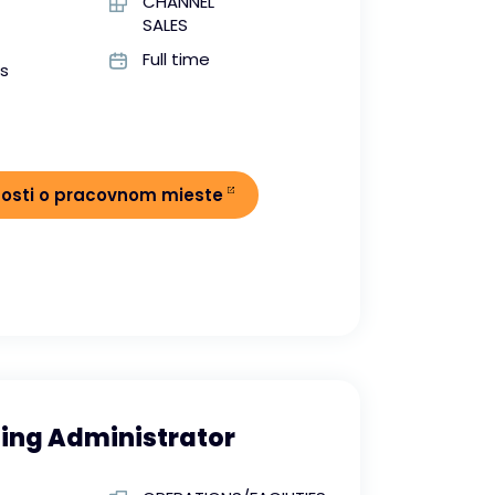
CHANNEL
SALES
Full time
es
nosti o pracovnom mieste
ing Administrator