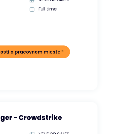
Full time
nosti o pracovnom mieste
ger - Crowdstrike
VENDOR SALES