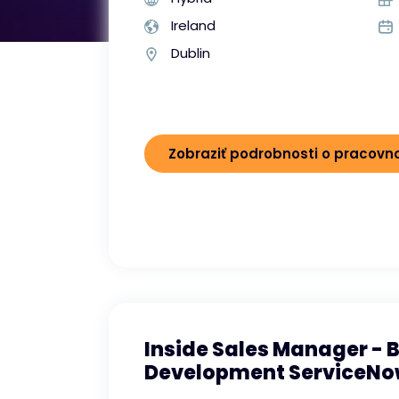
Ireland
Dublin
Zobraziť podrobnosti o pracov
Inside Sales Manager - 
Development ServiceN