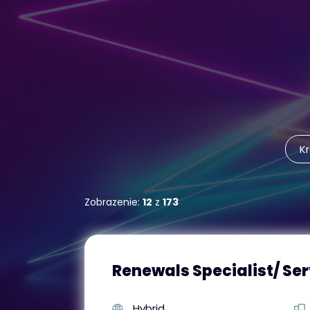
Kr
Zobrazenie:
12
z
173
Renewals Specialist/ Se
Hybrid