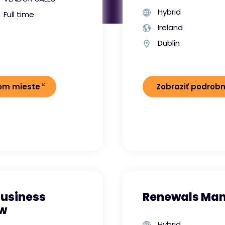
Hybrid
Full time
Ireland
Dublin
nom mieste
Zobraziť podrob
Business
Renewals Man
ow
Hybrid