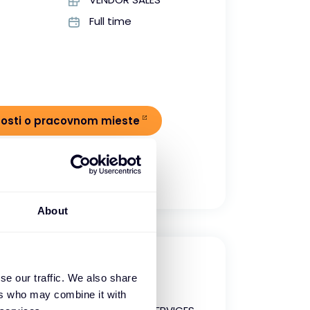
Full time
nosti o pracovnom mieste
About
ales Engineer
se our traffic. We also share
ers who may combine it with