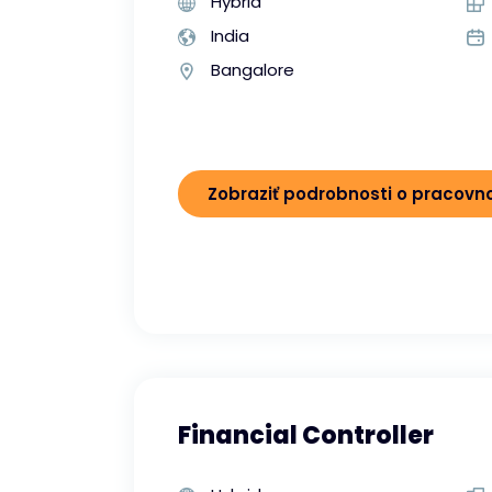
Hybrid
India
Bangalore
Zobraziť podrobnosti o pracov
Financial Controller