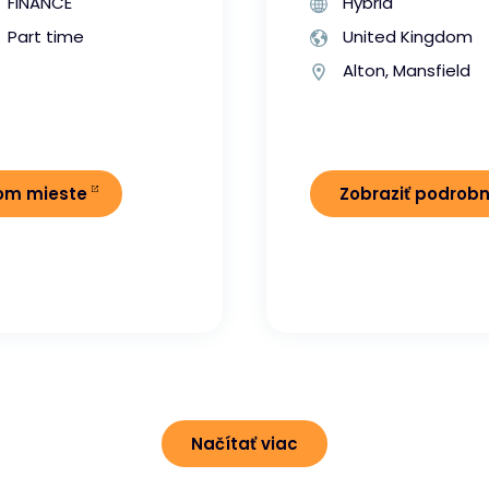
FINANCE
Hybrid
Part time
United Kingdom
Alton, Mansfield
nom mieste
Zobraziť podrob
Načítať viac