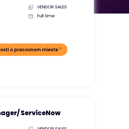
VENDOR SALES
Full time
nosti o pracovnom mieste
ager/ ServiceNow
VENDOR SALES