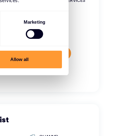
TECHNICAL/SERVICES
 services.
Full time
Marketing
nosti o pracovnom mieste
Allow all
ist