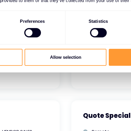
VENDOR SALES
Hybrid
 provided to them or that they’ve collected from your use of their
Full time
Singapore
Singapore
Preferences
Statistics
nom mieste
Zobraziť podrob
Allow selection
Quote Special