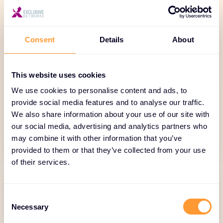
Spoločenstvo a zdieľanie
Consent
Details
About
znalostí
This website uses cookies
Fóra používateľov, webové semináre,
partnerské sieťové podujatia.
We use cookies to personalise content and ads, to
provide social media features and to analyse our traffic.
We also share information about your use of our site with
our social media, advertising and analytics partners who
may combine it with other information that you’ve
provided to them or that they’ve collected from your use
of their services.
C
Necessary
o
n