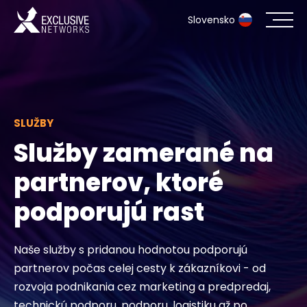
Slovensko
Kybernetická bezpečnosť
Ekosystém
SLUŽBY
Služby zamerané na
Zdroje
partnerov, ktoré
Spoločnosť
podporujú rast
Naše služby s pridanou hodnotou podporujú
Kontakt
partnerov počas celej cesty k zákazníkovi - od
rozvoja podnikania cez marketing a predpredaj,
#weareexclusive
technickú podporu, podporu, logistiku až po