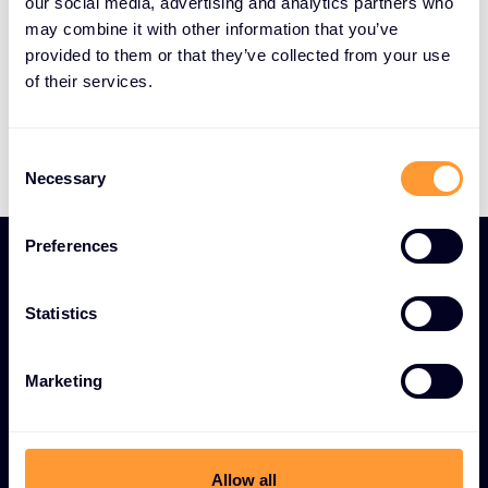
our social media, advertising and analytics partners who
ktorá je hnacou silou nášho úspechu. Preskúmajte
may combine it with other information that you’ve
ich profily.
provided to them or that they’ve collected from your use
of their services.
Zoznámte sa s tímom
C
Necessary
o
n
s
Preferences
e
n
t
Statistics
S
e
Marketing
l
e
c
t
Allow all