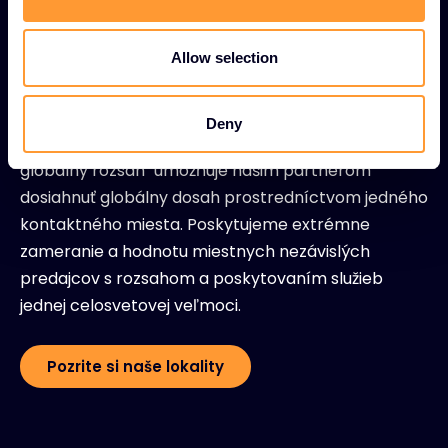
i
LOKALITY
o
Jedným dotykom. Mnoho
n
Allow selection
pripojení
Deny
Náš jedinečný prevádzkový model "lokálny predaj,
globálny rozsah" umožňuje našim partnerom
dosiahnuť globálny dosah prostredníctvom jedného
kontaktného miesta. Poskytujeme extrémne
zameranie a hodnotu miestnych nezávislých
predajcov s rozsahom a poskytovaním služieb
jednej celosvetovej veľmoci.
Pozrite si naše lokality