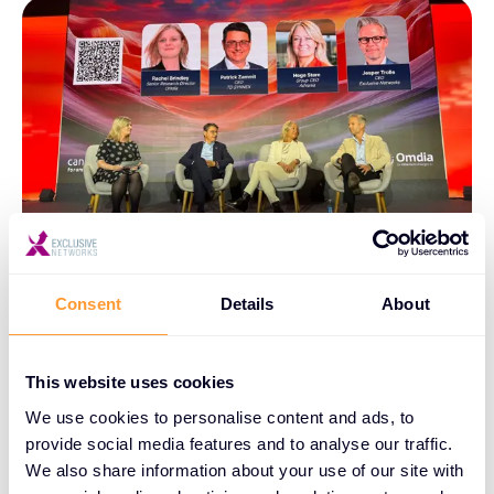
Consent
Details
About
VEDENIE
Podnikateľsky orientovaný
tím vedúcich pracovníkov
This website uses cookies
We use cookies to personalise content and ads, to
provide social media features and to analyse our traffic.
Skúsený tím inšpiratívnych a operatívne
We also share information about your use of our site with
zmýšľajúcich manažérov s podnikateľskou kultúrou,