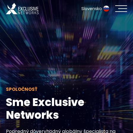
Slovensko
Kybernetická bezpečnosť
Ekosystém
Zdroje
Spoločnosť
SPOLOČNOSŤ
Sme Exclusive
Kontakt
Networks
#weareexclusive
Popredný dôveryhodný globálny špecialista na