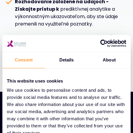
Rozhodovanie založené na údajoch -
Získajte prístup k
prediktívnej analytike a
výkonnostným ukazovateľom, aby ste údaje
premenili na využiteľné poznatky.
Optimalizácia nákladov a efektívnosť -
Implementujte
cielené odporúčania na
maximalizáciu využitia zdrojov a zvýšenie
efektívnosti.
Consent
Details
About
This website uses cookies
We use cookies to personalise content and ads, to
provide social media features and to analyse our traffic.
We also share information about your use of our site with
our social media, advertising and analytics partners who
may combine it with other information that you’ve
provided to them or that they’ve collected from your use
JEDINEČNÉ FUNKCIE ANALÝZY ÚDAJOV A PREHĽADOV
of their services.