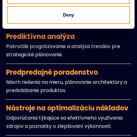
Dodržiavanie právnych predpisov
Odborná znalosť miestnych daní, predpisov a
Deny
požiadaviek na dodržiavanie predpisov.
Prediktívna analýza
Pokročilé prognózovanie a analýza trendov pre
strategické plánovanie.
Predpredajné poradenstvo
Návrh riešenia na mieru, plánovanie architektúry a
predvádzanie produktov.
Nástroje na optimalizáciu nákladov
Odporúčania týkajúce sa efektívneho využívania
zdrojov a poznatky o zlepšovaní výkonnosti.