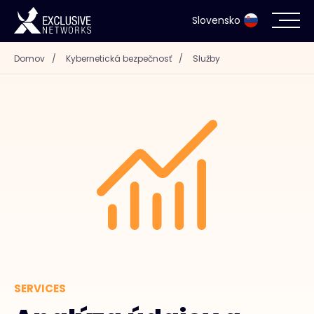
Slovensko
Domov
/
Kybernetická bezpečnosť
/
Služby
Kybernetická bezpečnosť
Ekosystém
Zdroje
Spoločnosť
Kontakt
SERVICES
#weareexclusive