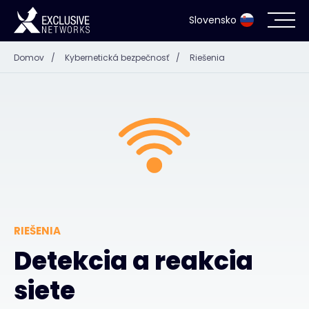
Slovensko
Domov
/
Kybernetická bezpečnosť
/
Riešenia
Kybernetická bezpečnosť
Ekosystém
Zdroje
Spoločnosť
RIEŠENIA
Detekcia a reakcia
Kontakt
siete
#weareexclusive