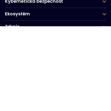
Kybernetická bezpečnosť
Ekosystém
Zdroje
Spoločnosť
Skupina
Firemné ústredie
20, Quai du Point du Jour
Arcs de Seine
Boulogne
Billancourt
92100