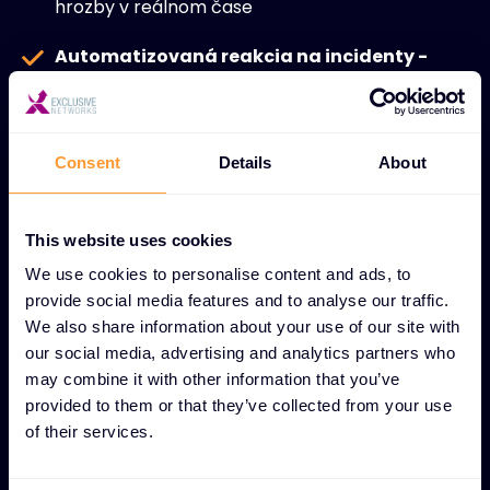
hrozby v reálnom čase
Automatizovaná reakcia na incidenty -
Integrácia s nástrojmi SOAR a SIEM na rýchlejšie
zvládnutie incidentov a skrátenie času na ich
riešenie
Consent
Details
About
Vyhľadávanie hrozieb a forenzná analýza -
Pokročilé nástroje a analýzy na skúmanie
základných príčin a pochopenie modelov
This website uses cookies
útokov
We use cookies to personalise content and ads, to
provide social media features and to analyse our traffic.
Škálovateľné modely nasadenia -
Flexibilné
We also share information about your use of our site with
možnosti pre lokálne, cloudové alebo hybridné
our social media, advertising and analytics partners who
infraštruktúry
may combine it with other information that you’ve
provided to them or that they’ve collected from your use
Prevádzková odolnosť -
Posilnenie
of their services.
bezpečnostnej pozície znížením medzier v
detekcii a zrýchlením reakcie