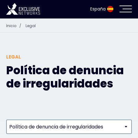
España
Inicio
/
Legal
Ciberseguridad
Ecosistema
LEGAL
Recursos
Política de denuncia
de irregularidades
Empresa
Portal de socios
Política de denuncia de irregularidades
Acceso exclusivo