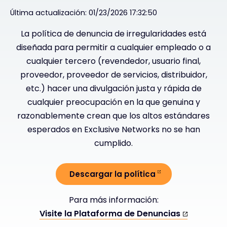
Última actualización: 01/23/2026 17:32:50
Exclusive Access - Más información
La política de denuncia de irregularidades está
diseñada para permitir a cualquier empleado o a
Póngase en contacto con
cualquier tercero (revendedor, usuario final,
proveedor, proveedor de servicios, distribuidor,
etc.) hacer una divulgación justa y rápida de
#weareexclusive
cualquier preocupación en la que genuina y
razonablemente crean que los altos estándares
esperados en Exclusive Networks no se han
cumplido.
Descargar la política
Para más información:
Visite la Plataforma de Denuncias