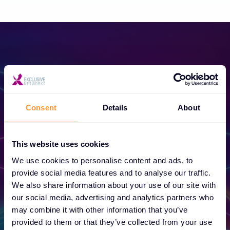
Hazte socio
Consent
Details
About
Desbloquea negocios únicos y eleva tu
This website uses cookies
éxito hoy mismo.
We use cookies to personalise content and ads, to
provide social media features and to analyse our traffic.
We also share information about your use of our site with
Más información
our social media, advertising and analytics partners who
may combine it with other information that you’ve
provided to them or that they’ve collected from your use