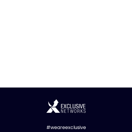
#weareexclusive