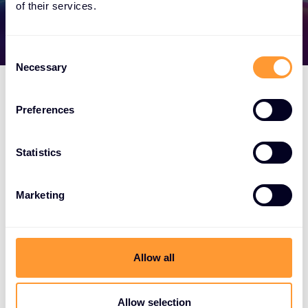
of their services.
C
Necessary
o
n
s
Preferences
e
n
t
Statistics
S
e
Marketing
l
e
c
t
Allow all
i
o
n
Allow selection