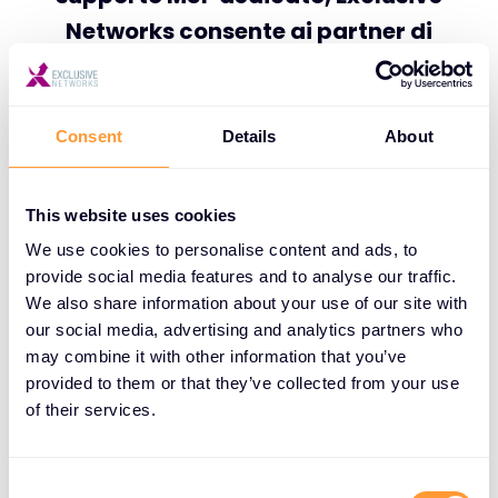
Networks consente ai partner di
offrire servizi SASE di livello
superiore, con maggiore visibilità e
protezione dei dati, migliorando al
Consent
Details
About
contempo l’esperienza
complessiva degli utenti”, ha
This website uses cookies
commentato Laurent Gondicart,
We use cookies to personalise content and ads, to
Vice President EMEA Channel di
provide social media features and to analyse our traffic.
We also share information about your use of our site with
Netskope.
our social media, advertising and analytics partners who
may combine it with other information that you’ve
Laurent Gondicart, Vice President EMEA
provided to them or that they’ve collected from your use
Channel di Netskope.
of their services.
C