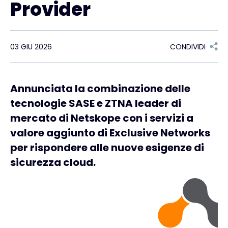
Provider
Exclusive Access - Per saperne di più
03 GIU 2026
CONDIVIDI
Contatto
Annunciata la combinazione delle
#weareexclusive
tecnologie SASE e ZTNA leader di
mercato di Netskope con i servizi a
valore aggiunto di Exclusive Networks
per rispondere alle nuove esigenze di
sicurezza cloud.