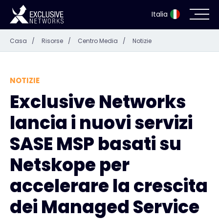
Italia
Casa
/
Risorse
/
Centro Media
/
Notizie
Sicurezza informatica
Ecosistema
NOTIZIE
Exclusive Networks
Risorse
lancia i nuovi servizi
Azienda
SASE MSP basati su
Netskope per
accelerare la crescita
Portale dei partner
dei Managed Service
Accesso Exclusive Access