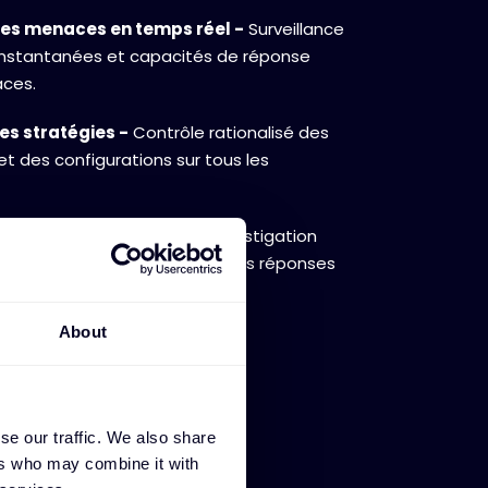
es menaces en temps réel -
Surveillance
 instantanées et capacités de réponse
ces.
es stratégies -
Contrôle rationalisé des
et des configurations sur tous les
 médico-légale -
Outils d'investigation
e des violations et la gestion des réponses
About
se our traffic. We also share
ers who may combine it with