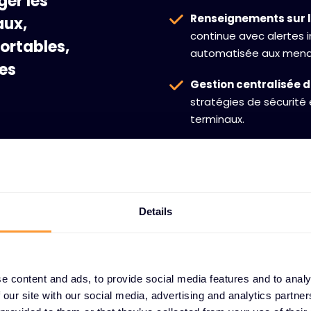
er les
Renseignements sur l
aux,
continue avec alertes
ortables,
automatisée aux mena
les
Gestion centralisée d
stratégies de sécurité 
terminaux.
urité de
Capacités d'analyse
s de
détaillés pour l'analys
ion des
aux incidents.
sions et le
Details
les terminaux
ques. Nos
tions sur les
 réponse
e content and ads, to provide social media features and to analy
s politiques
 our site with our social media, advertising and analytics partn
ppareils.