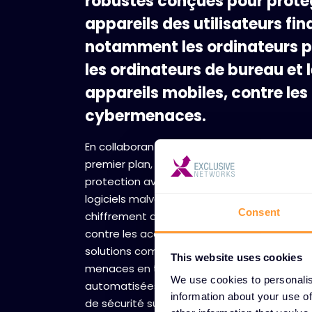
robustes conçues pour protég
appareils des utilisateurs fin
notamment les ordinateurs p
les ordinateurs de bureau et 
appareils mobiles, contre les
cybermenaces.
En collaborant avec des fournisseurs de séc
premier plan, nous offrons des mécanisme
protection avancés, notamment la détect
logiciels malveillants, la prévention des intru
Consent
chiffrement des données, afin de protéger 
contre les accès non autorisés et les atta
solutions complètes fournissent des informa
This website uses cookies
menaces en temps réel, des capacités de
We use cookies to personalis
automatisées et une gestion centralisée de
information about your use of
de sécurité sur l'ensemble de votre parc d'a