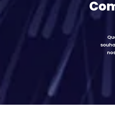
Com
Que
souhai
nos