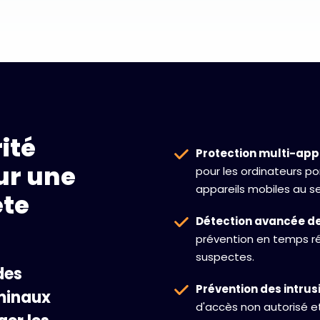
ité
Protection multi-appa
ur une
pour les ordinateurs po
appareils mobiles au se
ète
Détection avancée des
prévention en temps rée
suspectes.
des
Prévention des intrus
rminaux
d'accès non autorisé e