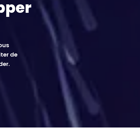
pper
vous
iter de
der.