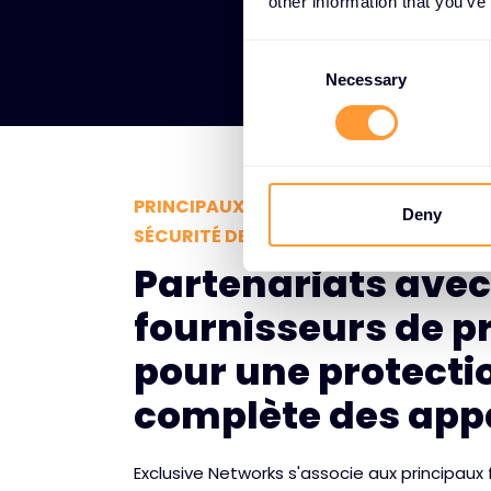
other information that you’ve
C
o
Necessary
n
s
e
n
PRINCIPAUX PARTENAIRES TECHNOLOGI
t
Deny
SÉCURITÉ DES TERMINAUX
S
e
Partenariats avec
l
fournisseurs de p
e
c
pour une protecti
t
i
complète des app
o
n
Exclusive Networks s'associe aux principaux 