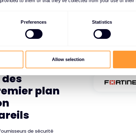
 provided to them or that they’ve collected from your use of their
Preferences
Statistics
QUES EN MATIÈRE DE
Allow selection
 des
remier plan
on
areils
fournisseurs de sécurité