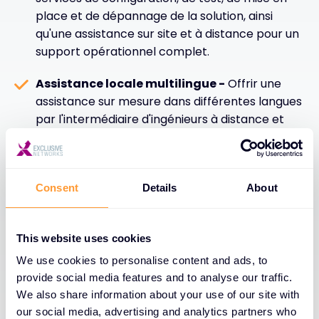
place et de dépannage de la solution, ainsi
qu'une assistance sur site et à distance pour un
support opérationnel complet.
Assistance locale multilingue -
Offrir une
assistance sur mesure dans différentes langues
par l'intermédiaire d'ingénieurs à distance et
d'équipes régionales sur le terrain, afin de
garantir une qualité de service constante à tout
moment et en tout lieu.
Consent
Details
About
Gestion de la garantie et résolution rapide -
Fournir des services d'assistance dédiés avec
This website uses cookies
gestion de la garantie et résolution rapide des
problèmes afin de minimiser les perturbations
We use cookies to personalise content and ads, to
opérationnelles et de maintenir la continuité de
provide social media features and to analyse our traffic.
l'activité.
We also share information about your use of our site with
our social media, advertising and analytics partners who