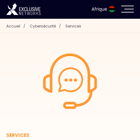
Afrique
Accueil
/
Cybersécurité
/
Services
Cybersécurité
Écosystème
Ressources
Entreprise
Portail des partenaires
Contact
SERVICES