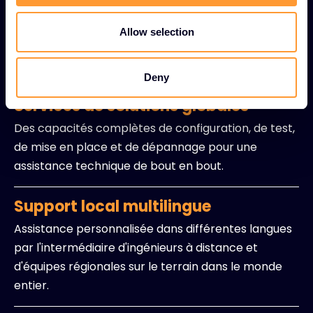
Assistance technique 24 heures sur 24 par
o
l'intermédiaire de 5 centres d'assistance mondiaux
n
Allow selection
dotés d'ingénieurs, avec résolution proactive des
problèmes.
Deny
Services de solutions globales
Des capacités complètes de configuration, de test,
de mise en place et de dépannage pour une
assistance technique de bout en bout.
Support local multilingue
Assistance personnalisée dans différentes langues
par l'intermédiaire d'ingénieurs à distance et
d'équipes régionales sur le terrain dans le monde
entier.