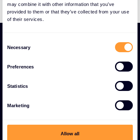
may combine it with other information that you’ve
provided to them or that they’ve collected from your use
of their services.
C
Necessary
o
n
FONCTIONS UNIQUES D'ASSISTANCE TECHNIQUE ET
s
Preferences
DE DÉPANNAGE
e
n
Services mondiaux
t
Statistics
d'assistance technique et
S
de dépannage 24 heures
e
Marketing
l
sur 24 et 7 jours sur 7
e
c
t
Disponibilité mondiale 24/7/365
Allow all
i