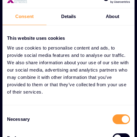
Surveillance en temps réel -
Surveillance
continue des appareils et systèmes
Consent
Details
About
interconnectés pour une détection et une
réponse immédiates aux menaces.
This website uses cookies
Sécurité de l'écosystème IoT -
Protection
complète des divers appareils connectés dans
We use cookies to personalise content and ads, to
les environnements industriels et d'entreprise.
provide social media features and to analyse our traffic.
We also share information about your use of our site with
Gestion sécurisée des appareils -
Contrôles
our social media, advertising and analytics partners who
robustes pour la gestion et le maintien de la
may combine it with other information that you’ve
sécurité sur l'ensemble des technologies
provided to them or that they’ve collected from your use
opérationnelles et des terminaux IoT.
of their services.
Activation de la transformation numérique
-
Cadres de sécurité qui permettent aux
C
Necessary
organisations de tirer parti en toute sécurité de
o
la numérisation industrielle tout en atténuant
n
s
les risques.