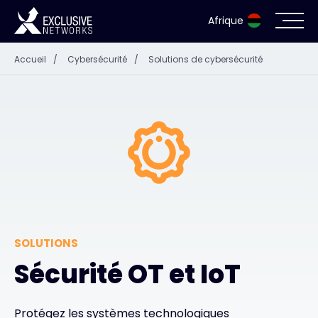
Afrique
Accueil
/
Cybersécurité
/
Solutions de cybersécurité
Cybersécurité
Écosystème
Ressources
Entreprise
SOLUTIONS
Portail des partenaires
Sécurité OT et IoT
Contact
Protégez les systèmes technologiques