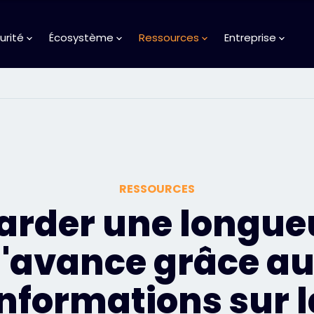
urité
Écosystème
Ressources
Entreprise
RESSOURCES
arder une longue
'avance grâce a
informations sur l