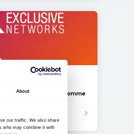
About
ks désigné par Gigamon comme
année 2024, EMEA
se our traffic. We also share
ers who may combine it with