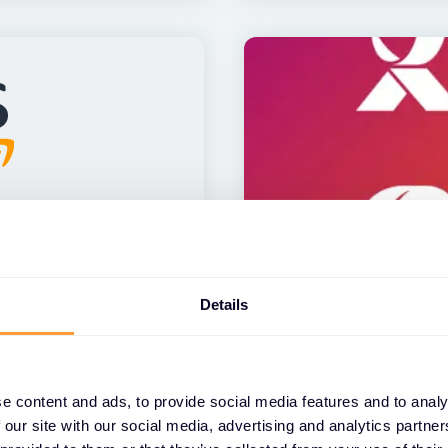
ACTUALITÉS
Details
accords avec
Exclusive Networ
iorer sa
Distributeur de l'
 présence sur le
29 JAN. 2025
e content and ads, to provide social media features and to analy
 our site with our social media, advertising and analytics partn