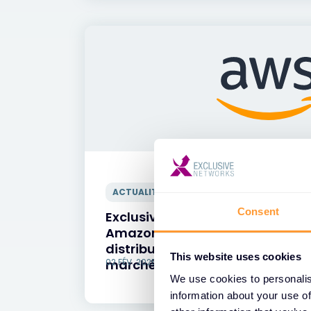
ACTUALITÉS
Consent
Exclusive Networks signe deux 
Amazon Web Services pour amél
distribution dans le nuage et sa
This website uses cookies
marché.
02 FÉV. 2025
We use cookies to personalis
information about your use of