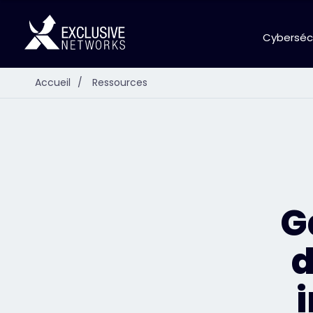
Cyberséc
Accueil
/
Ressources
G
d