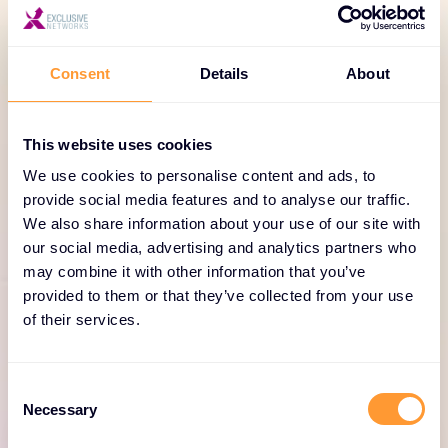
PORTEFEUILLE DE SERVICES
Des services dédiés et
ciblés pour aider votre
Consent
Details
About
entreprise à prospérer
This website uses cookies
Nos ingénieurs avant-vente vous aident à
We use cookies to personalise content and ads, to
concevoir des solutions qui élargissent les
provide social media features and to analyse our traffic.
opportunités de projets et vous font gagner
We also share information about your use of our site with
beaucoup d'argent. Accélérez les cycles de vente
our social media, advertising and analytics partners who
avec des démonstrations sur site et appuyez-vous
may combine it with other information that you’ve
provided to them or that they’ve collected from your use
sur nous pour les preuves de concept (POC), la
of their services.
préconfiguration et le staging. Découvrez notre
portefeuille de services F5 ici.
C
Necessary
o
n