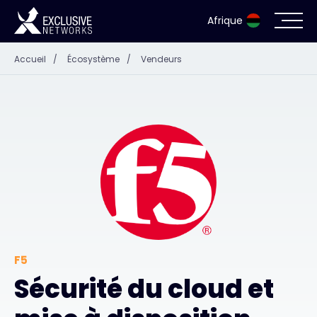
Afrique
Accueil
/
Écosystème
/
Vendeurs
Cybersécurité
Écosystème
Ressources
Entreprise
Portail des partenaires
F5
Sécurité du cloud et
Contact