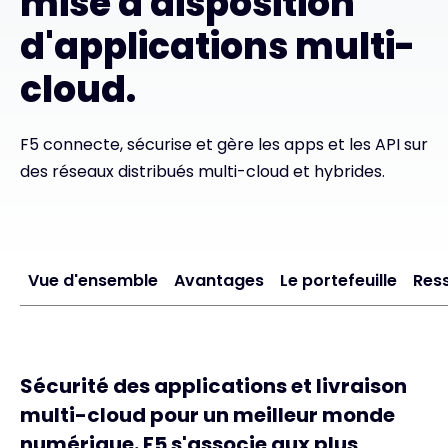
mise à disposition
d'applications multi-
#weareexclusive
cloud.
F5 connecte, sécurise et gère les apps et les API sur
des réseaux distribués multi-cloud et hybrides.
Vue d'ensemble
Avantages
Le portefeuille
Res
Sécurité des applications et livraison
multi-cloud pour un meilleur monde
numérique. F5 s'associe aux plus