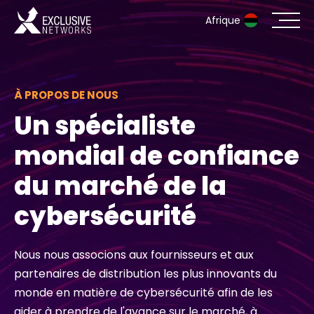
Afrique
Cybersécurité
À PROPOS DE NOUS
Écosystème
Un spécialiste
mondial de confiance
Ressources
du marché de la
Entreprise
cybersécurité
Nous nous associons aux fournisseurs et aux
Portail des partenaires
partenaires de distribution les plus innovants du
monde en matière de cybersécurité afin de les
Contact
aider à prendre de l'avance sur le marché, à