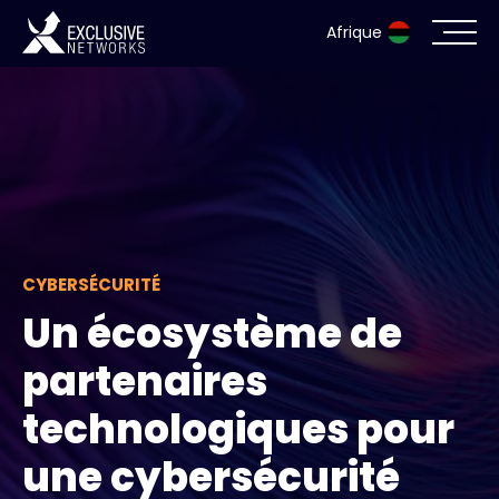
Afrique
Cybersécurité
Écosystème
Ressources
CYBERSÉCURITÉ
Entreprise
Un écosystème de
partenaires
Portail des partenaires
technologiques pour
une cybersécurité
Contact