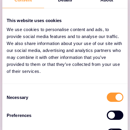
Le capteur de sécurité Nozomi Guardian
observe passivement le trafic du réseau OT
This website uses cookies
local afin de fournir une visibilité complète des
actifs et une surveillance du réseau pour les
We use cookies to personalise content and ads, to
provide social media features and to analyse our traffic.
industries critiques.
We also share information about your use of our site with
our social media, advertising and analytics partners who
may combine it with other information that you’ve
provided to them or that they’ve collected from your use
of their services.
C
Guardian Air
Necessary
o
n
s
Le capteur de sécurité sans fil Nozomi
Preferences
e
Guardian Air surveille les fréquences de
n
communication proéminentes, les protocoles