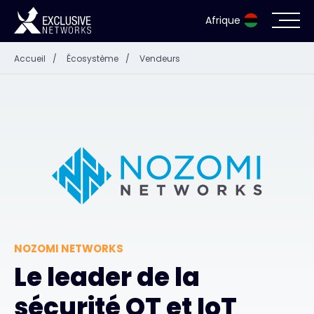
Afrique
Accueil
/
Écosystème
/
Vendeurs
Cybersécurité
Écosystème
Ressources
Entreprise
NOZOMI NETWORKS
Portail des partenaires
Le leader de la
sécurité OT et IoT
Contact