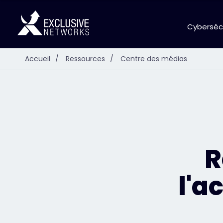
Cyberséc
Accueil
/
Ressources
/
Centre des médias
R
l'a