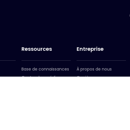
Ressources
Entreprise
Base de connaissances
À propos de nous
Centre des médias
Carrières
re
Inscription au bulletin
Notre équipe dirigeante
d'information
Notre présence
mondiale