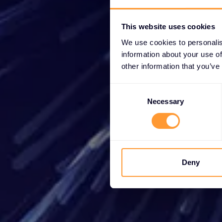
Com
This website uses cookies
We use cookies to personalis
information about your use of
other information that you’ve
C
Que
o
Necessary
souhai
n
nos
s
e
n
t
Deny
S
e
l
e
c