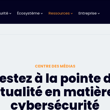
urité
Écosystème
Ressources
Entreprise
CENTRE DES MÉDIAS
estez à la pointe 
ctualité en matièr
cybersécurité