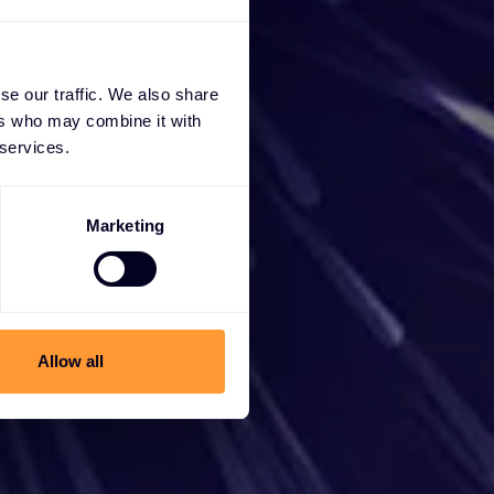
pper
se our traffic. We also share
ers who may combine it with
 services.
vous
Marketing
iter de
der.
Allow all