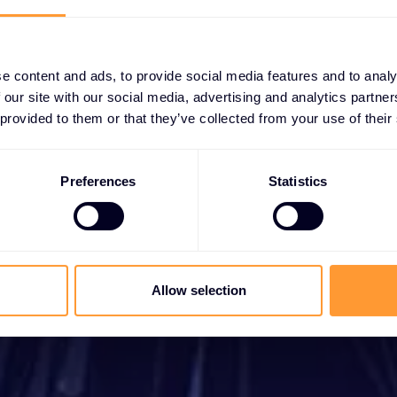
mencez à dévelo
e content and ads, to provide social media features and to analy
votre entreprise
 our site with our social media, advertising and analytics partn
 provided to them or that they’ve collected from your use of their
 vous ayez besoin d'un devis, de conseils, que 
Preferences
Statistics
tiez devenir partenaire ou que vous vouliez prof
 services globaux, nous sommes là pour vous ai
Prendre contact
Allow selection