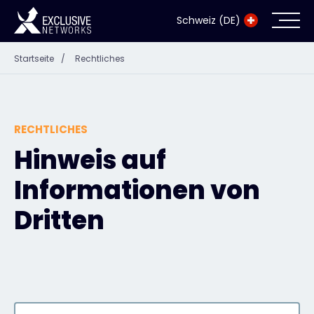
Schweiz (DE)
Startseite
/
Rechtliches
Cybersecurity
Ökosystem
RECHTLICHES
Ressourcen
Hinweis auf
Informationen von
Unternehmen
Dritten
Exclusive Access Anmeldung
Exclusive Access - Erfahren Sie mehr