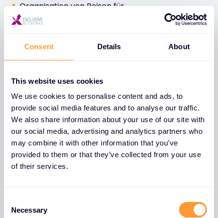
Organisation von Reisen für
Marketingveranstaltungen;
Ausstellung von Transportdokumenten und
Consent
Details
About
Koordination von Sendungen;
Erbringung professioneller Dienstleistungen
This website uses cookies
(Unterstützung, Schulung, Installation, Wartung...);
We use cookies to personalise content and ads, to
Einhaltung der Exportkontrollvorschriften;
provide social media features and to analyse our traffic.
We also share information about your use of our site with
Einhaltung der Anti-Korruptionsgesetze;
our social media, advertising and analytics partners who
may combine it with other information that you’ve
Einziehung von Zahlungen.
provided to them or that they’ve collected from your use
of their services.
c. Rechtsgrundlage für die
C
Datenverarbeitungsvorgänge
Necessary
o