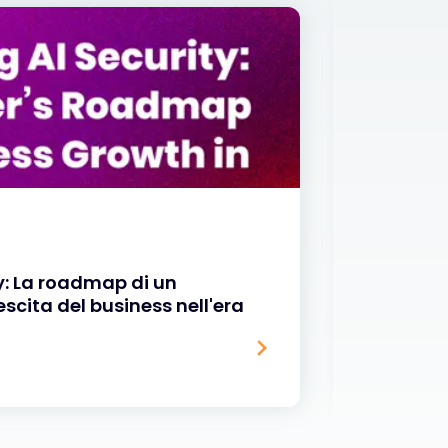
BLOG
y: La roadmap di un
Exclusi
escita del business nell'era
l'eccel
Awards
06 MAG 202