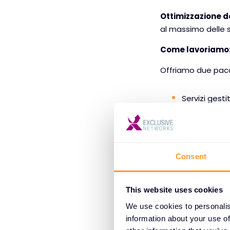
Ottimizzazione d
al massimo delle s
Come lavoriamo:
Offriamo due pacche
Servizi gest
Servizi gesti
personalizzat
Consent
In qualità di Glob
Netskope, in sede o
This website uses cookies
attraverso i nostri
We use cookies to personalis
information about your use of
Funzionament