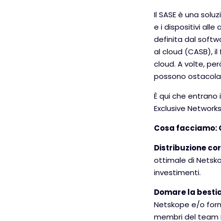
Il SASE è una solu
e i dispositivi al
definita dal softw
al cloud (CASB), il
cloud. A volte, pe
possono ostacolare
È qui che entrano 
Exclusive Networks
Cosa facciamo: O
Distribuzione cor
ottimale di Netskop
investimenti.
Domare la bestia
Netskope e/o formi
membri del team IT