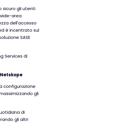
 sicuro gli utenti
e wide-area
rezza dell'accesso
 ed è incentrato sul
 soluzione SASE
g Services di
i Netskope
a configurazione
 e massimizzando gli
uotidiana di
ando gli altri