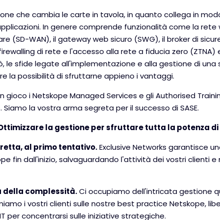
zione che cambia le carte in tavola, in quanto collega in modo
le applicazioni. In genere comprende funzionalità come la ret
are (SD-WAN), il gateway web sicuro (SWG), il broker di sicu
 firewalling di rete e l'accesso alla rete a fiducia zero (ZTNA)
rò, le sfide legate all'implementazione e alla gestione di una
 la possibilità di sfruttarne appieno i vantaggi.
in gioco i Netskope Managed Services e gli Authorised Trainin
. Siamo la vostra arma segreta per il successo di SASE.
ttimizzare la gestione per sfruttare tutta la potenza d
retta, al primo tentativo.
Exclusive Networks garantisce un
e fin dall'inizio, salvaguardando l'attività dei vostri clienti
 della complessità.
Ci occupiamo dell'intricata gestione q
amo i vostri clienti sulle nostre best practice Netskope, liber
 per concentrarsi sulle iniziative strategiche.