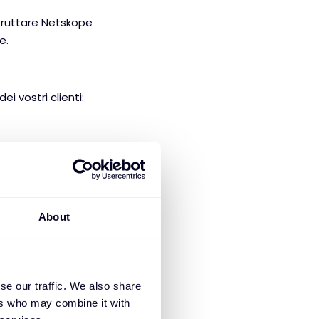
 sfruttare Netskope
e.
i vostri clienti:
i utenti
About
di formazione
tra scelta
rano 3 giorni:
se our traffic. We also share
ers who may combine it with
ecurity Cloud