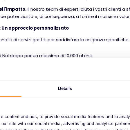
ell'impatto.
Il nostro team di esperti aiuta i vostri clienti a
ue potenzialità e, di conseguenza, a fornire il massimo valor
 Un approccio personalizzato
tti di servizi gestiti per soddisfare le esigenze specifiche de
iti Netskope per un massimo di 10.000 utenti.
ti Netskope personalizzati, con un ambito, servizi e quantità d
i, scalati in base alle esigenze del cliente.
Details
al Netskope Authorised Training Partner, forniamo due corsi 
 a distanza, in classi pubbliche o private nella lingua di vos
 centri di formazione autorizzati Netskope. Entrambi i corsi du
e content and ads, to provide social media features and to analy
 our site with our social media, advertising and analytics partn
o e amministrazione della sicurezza del cloud (Netskope S