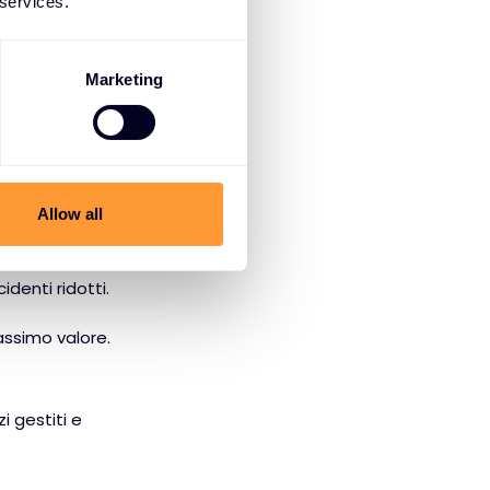
 services.
Marketing
zza protegge il
Allow all
identi ridotti.
assimo valore.
i gestiti e