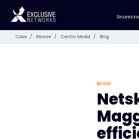
Sicurezza
Casa
/
Risorse
/
Centro Media
/
Blog
BLOG
Netsk
Magg
effic