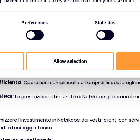
 provided to them or that they’ve collected from your use of their
nd Administration, NSCO&A).
one e integrazione della sicurezza del cloud (NSCI&I).
Preferences
Statistics
vostri clienti possono aspettarsi:
icurezza:
La nostra profonda esperienza in materia di sicure
Allow selection
ostri clienti.
ficienza:
Operazioni semplificate e tempi di risposta agli inc
l ROI:
Le prestazioni ottimizzate di Netskope generano il m
mizzare l'investimento in Netskope dei vostri clienti con serviz
attateci oggi stesso
.