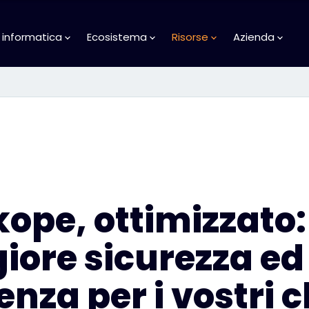
 informatica
Ecosistema
Risorse
Azienda
ope, ottimizzato:
iore sicurezza ed
ienza per i vostri c