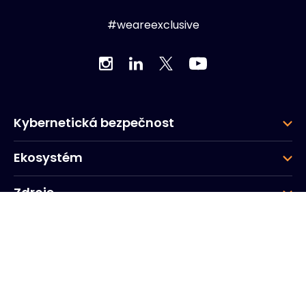
#weareexclusive
Kybernetická bezpečnost
Ekosystém
Zdroje
Společnost
Skupina