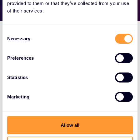
provided to them or that they’ve collected from your use
of their services.
C
Necessary
o
n
s
Preferences
e
n
t
Statistics
S
e
Marketing
l
e
c
t
Allow all
i
o