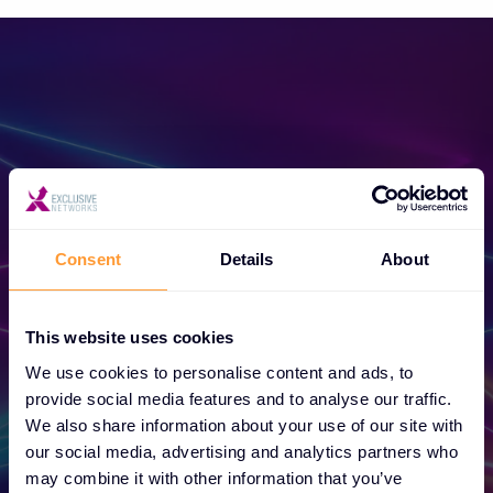
Staňte se partnerem
Odemkněte exkluzivní partnerství a zvyšte
Consent
Details
About
svůj úspěch ještě dnes.
This website uses cookies
We use cookies to personalise content and ads, to
Zjistěte více
provide social media features and to analyse our traffic.
We also share information about your use of our site with
our social media, advertising and analytics partners who
may combine it with other information that you’ve