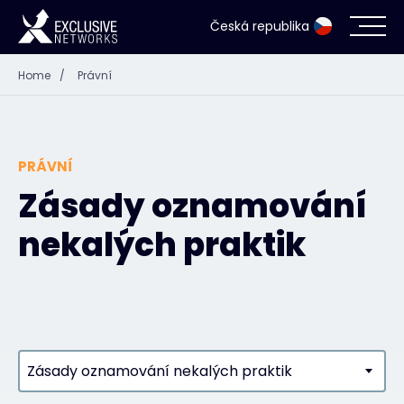
Česká republika
Home
/
Právní
Kybernetická bezpečnost
Ekosystém
PRÁVNÍ
Zdroje
Zásady oznamování
nekalých praktik
Společnost
Přihlášení do Partner Portálu
Zásady oznamování nekalých praktik
Kontakt