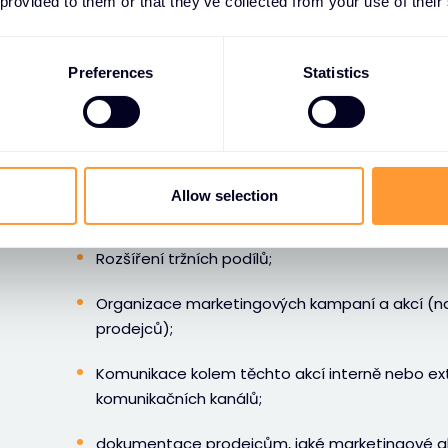
 provided to them or that they’ve collected from your use of their
EXN může shromažďovat následující osobní údaje: jmé
telefonní číslo, pracovní pozice, fotografie, pokud s
Preferences
Statistics
b. Účely zpracování osobních údaj
Společnost EXN zpracovává vaše osobní údaje pro nás
Allow selection
Obecné obchodní účely;
Rozšíření tržních podílů;
Organizace marketingových kampaní a akcí (
prodejců);
Komunikace kolem těchto akcí interně nebo ext
komunikačních kanálů;
dokumentace prodejcům, jaké marketingové ak