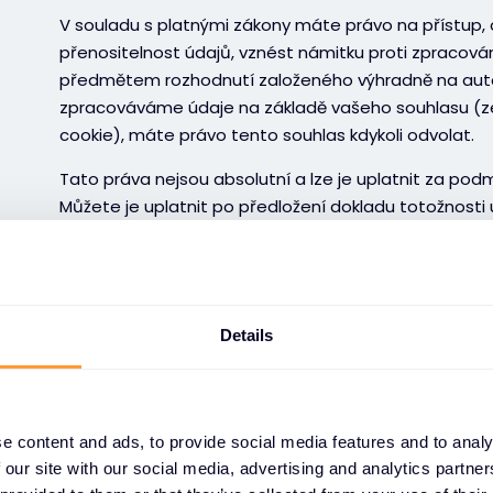
V souladu s platnými zákony máte právo na přístup,
přenositelnost údajů, vznést námitku proti zpracová
předmětem rozhodnutí založeného výhradně na au
zpracováváme údaje na základě vašeho souhlasu (z
cookie), máte právo tento souhlas kdykoli odvolat.
Tato práva nejsou absolutní a lze je uplatnit za pod
Můžete je uplatnit po předložení dokladu totožnosti
DPO@exclusive-networks.com.
V případě porušení platných předpisů o ochraně os
stížnost u vnitrostátního dozorového úřadu pro och
Details
1. Pokud jste zájemce:
e content and ads, to provide social media features and to analy
a. Kategorie zpracovávaných osob
 our site with our social media, advertising and analytics partn