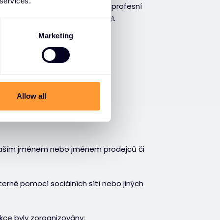
 services.
no, příjmení, profesní e-mail, profesní
e účastníte marketingových akcí.
Marketing
ů
ledující účely:
Allow all
naším jménem nebo jménem prodejců či
erně pomocí sociálních sítí nebo jiných
ce byly zorganizovány;