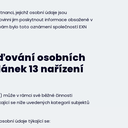
nci, jejichž osobní údaje jsou
ovinni jim poskytnout informace obsažené v
vám bylo toto oznámení společností EXN
ďování osobních
lánek 13 nařízení
R) může v rámci své běžné činnosti
jící se níže uvedených kategorií subjektů
obní údaje týkající se: