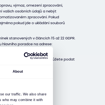
 opravu, výmaz, omezení zpracování,
ní vašich osobních údajů a nebýt
tomatizovaném zpracování. Pokud
ejména pokud jde o ukládání souborů
mínek stanovených v článcích 15 až 22 GDPR.
 u hlavního poradce na adrese:
obních údajů, zejména GDPR, můžete podat
ranu osobních údajů.
About
se our traffic. We also share
ních údajů
ers who may combine it with