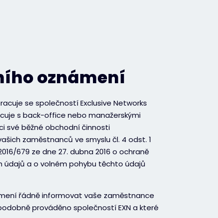
čního oznámení
pracuje se společností Exclusive Networks
pracuje s back-office nebo manažerskými
ci své běžné obchodní činnosti
šich zaměstnanců ve smyslu čl. 4 odst. 1
016/679 ze dne 27. dubna 2016 o ochraně
ch údajů a o volném pohybu těchto údajů
známení řádně informovat vaše zaměstnance
ěpodobně prováděno společností EXN a které