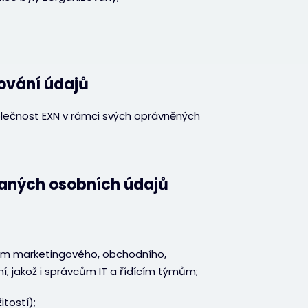
cování údajů
olečnost EXN v rámci svých oprávněných
aných osobních údajů
ům marketingového, obchodního,
í, jakož i správcům IT a řídícím týmům;
tostí);