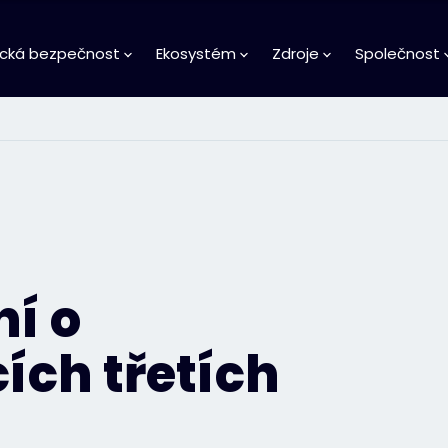
ická bezpečnost
Ekosystém
Zdroje
Společnost
í o
ích třetích