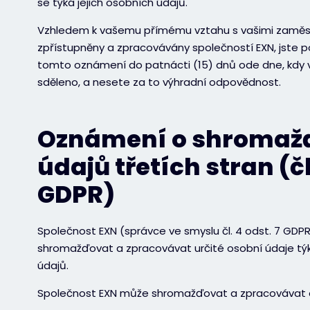
se týká jejich osobních údajů.
Vzhledem k vašemu přímému vztahu s vašimi zaměstna
zpřístupněny a zpracovávány společností EXN, jste p
tomto oznámení do patnácti (15) dnů ode dne, kdy 
sděleno, a nesete za to výhradní odpovědnost.
Oznámení o shromaž
údajů třetích stran (č
GDPR)
Společnost EXN (správce ve smyslu čl. 4 odst. 7 GDP
shromažďovat a zpracovávat určité osobní údaje týka
údajů.
Společnost EXN může shromažďovat a zpracovávat os