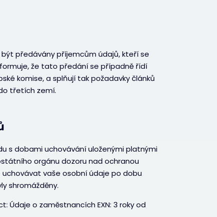
být předávány příjemcům údajů, kteří se
formuje, že tato předání se případně řídí
ké komise, a splňují tak požadavky článků
do třetích zemí.
ů
du s dobami uchovávání uloženými platnými
rostátního orgánu dozoru nad ochranou
e uchovávat vaše osobní údaje po dobu
yly shromážděny.
t: Údaje o zaměstnancích EXN: 3 roky od