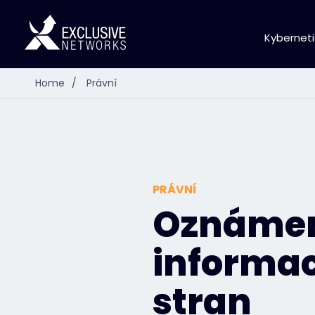
Kybernet
Home
/
Právní
PRÁVNÍ
Oznámen
informac
stran