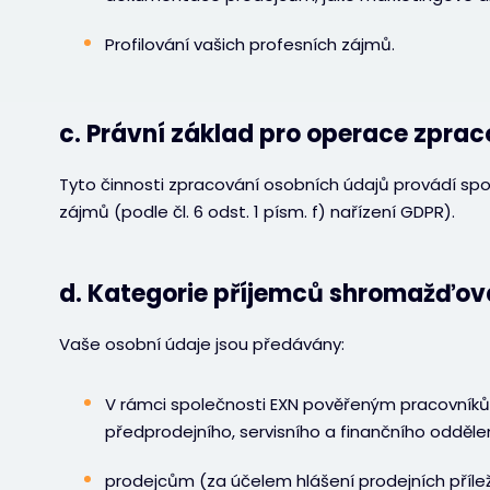
Profilování vašich profesních zájmů.
c. Právní základ pro operace zpra
Tyto činnosti zpracování osobních údajů provádí sp
zájmů (podle čl. 6 odst. 1 písm. f) nařízení GDPR).
d. Kategorie příjemců shromažďov
Vaše osobní údaje jsou předávány:
V rámci společnosti EXN pověřeným pracovník
předprodejního, servisního a finančního oddělen
prodejcům (za účelem hlášení prodejních příleži