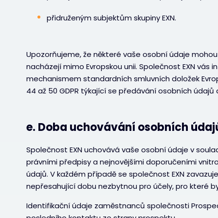
přidruženým subjektům skupiny EXN.
Upozorňujeme, že některé vaše osobní údaje mohou 
nacházejí mimo Evropskou unii. Společnost EXN vás in
mechanismem standardních smluvních doložek Evrops
44 až 50 GDPR týkající se předávání osobních údajů 
e. Doba uchovávání osobních údaj
Společnost EXN uchovává vaše osobní údaje v soula
právními předpisy a nejnovějšími doporučeními vnit
údajů. V každém případě se společnost EXN zavazuj
nepřesahující dobu nezbytnou pro účely, pro které b
Identifikační údaje zaměstnanců společnosti Prospec
posledního kontaktu ze strany prospektu.